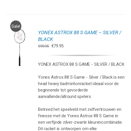
Sale!
YONEX ASTROX 88 S GAME – SILVER /
GEN
BLACK
Oorspronkelijke
Huidige
€
79.95
€
99.95
WAGEN
prijs
prijs
was:
is:
YONEX ASTROX 88 S GAME - SILVER / BLACK
€99.95.
€79.95.
Yonex Astrox 88 S Game - Silver / Black is een
head heavy badmintonracket ideaal voor de
beginnende tot gevorderde
aanvallende/allround spelers.
Betreed het speelveld met zelfvertrouwen en
finesse met de Yonex Astrox 88 S Game in
een verfijnde zilver-zwarte kleurencombinatie.
Dit racket is ontworpen om elke