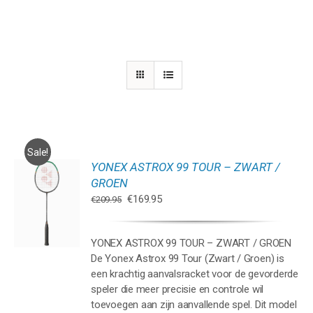
Sale!
YONEX ASTROX 99 TOUR – ZWART /
GEN
GROEN
Oorspronkelijke
Huidige
€
169.95
€
209.95
WAGEN
prijs
prijs
was:
is:
YONEX ASTROX 99 TOUR – ZWART / GROEN
€209.95.
€169.95.
De Yonex Astrox 99 Tour (Zwart / Groen) is
een krachtig aanvalsracket voor de gevorderde
speler die meer precisie en controle wil
toevoegen aan zijn aanvallende spel. Dit model