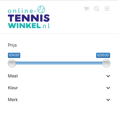
Ga
naar
inhoud
Prijs
€54.00
€200.00
Maat
Kleur
Merk