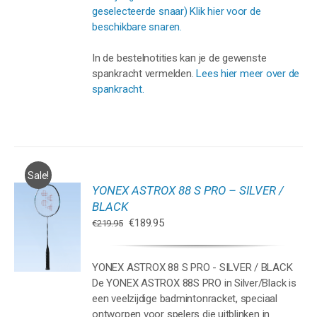
geselecteerde snaar) Klik hier voor de
beschikbare snaren.
In de bestelnotities kan je de gewenste
spankracht vermelden.
Lees hier meer over de
spankracht.
Sale!
YONEX ASTROX 88 S PRO – SILVER /
GEN
BLACK
Oorspronkelijke
Huidige
€
189.95
€
219.95
WAGEN
prijs
prijs
was:
is:
YONEX ASTROX 88 S PRO - SILVER / BLACK
€219.95.
€189.95.
De YONEX ASTROX 88S PRO in Silver/Black is
een veelzijdige badmintonracket, speciaal
ontworpen voor spelers die uitblinken in