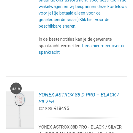
snaar uit ons assortiment, voeg deze toe in de
winkelwagen en wij bespannen deze kosteloos
voor je! (je betaald alleen voor de
geselecteerde snaar) Klik hier voor de
beschikbare snaren.
In de bestelnotities kan je de gewenste
spankracht vermelden.
Lees hier meer over de
spankracht.
Sale!
YONEX ASTROX 88 D PRO – BLACK /
GEN
SILVER
Oorspronkelijke
Huidige
€
184.95
€
219.95
WAGEN
prijs
prijs
was:
is:
YONEX ASTROX 88D PRO - BLACK / SILVER
€219.95.
€184.95.