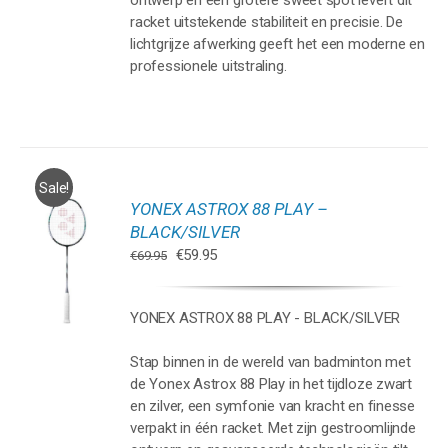
ontwerp en een grotere sweet spot levert dit
racket uitstekende stabiliteit en precisie. De
lichtgrijze afwerking geeft het een moderne en
professionele uitstraling.
Sale!
YONEX ASTROX 88 PLAY –
GEN
BLACK/SILVER
Oorspronkelijke
Huidige
€
59.95
€
69.95
WAGEN
prijs
prijs
was:
is:
YONEX ASTROX 88 PLAY - BLACK/SILVER
€69.95.
€59.95.
Stap binnen in de wereld van badminton met
de Yonex Astrox 88 Play in het tijdloze zwart
en zilver, een symfonie van kracht en finesse
verpakt in één racket. Met zijn gestroomlijnde