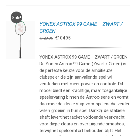
Sale!
YONEX ASTROX 99 GAME – ZWART /
GEN
GROEN
Oorspronkelijke
Huidige
€
104.95
€
129.95
WAGEN
prijs
prijs
was:
is:
YONEX ASTROX 99 GAME – ZWART / GROEN
€129.95.
€104.95.
De Yonex Astrox 99 Game (Zwart / Groen) is
de perfecte keuze voor de ambitieuze
clubspeler die zijn aanvallende spel wil
versterken met meer power en controle. Dit
model biedt een krachtige, maar toegankelijke
speelervaring binnen de Astrox-serie en vormt
daarmee de ideale stap voor spelers die verder
willen groeien in hun spel. Dankzij de stabiele
shaft levert het racket voldoende veerkracht
voor diepe clears en overtuigende smashes,
terwijl het spelcomfort behouden blijft. Het