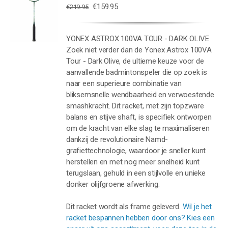
Oorspronkelijke
Huidige
€
159.95
€
219.95
WAGEN
prijs
prijs
was:
is:
YONEX ASTROX 100VA TOUR - DARK OLIVE
€219.95.
€159.95.
Zoek niet verder dan de Yonex Astrox 100VA
Tour - Dark Olive, de ultieme keuze voor de
aanvallende badmintonspeler die op zoek is
naar een superieure combinatie van
bliksemsnelle wendbaarheid en verwoestende
smashkracht. Dit racket, met zijn topzware
balans en stijve shaft, is specifiek ontworpen
om de kracht van elke slag te maximaliseren
dankzij de revolutionaire Namd-
grafiettechnologie, waardoor je sneller kunt
herstellen en met nog meer snelheid kunt
terugslaan, gehuld in een stijlvolle en unieke
donker olijfgroene afwerking.
Dit racket wordt als frame geleverd.
Wil je het
racket bespannen hebben door ons? Kies een