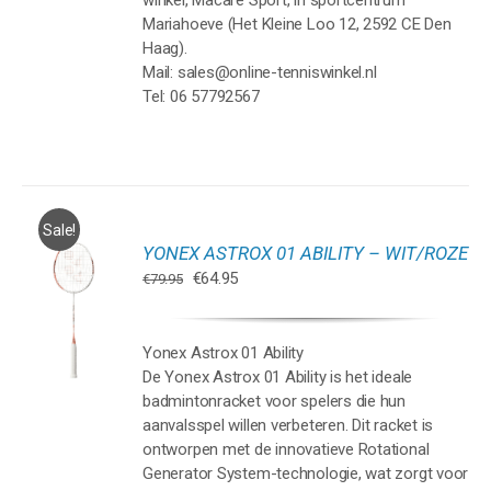
winkel, Macaré Sport, in sportcentrum
Mariahoeve (Het Kleine Loo 12, 2592 CE Den
Haag).
Mail: sales@online-tenniswinkel.nl
Tel: 06 57792567
Sale!
YONEX ASTROX 01 ABILITY – WIT/ROZE
GEN
Oorspronkelijke
Huidige
€
64.95
€
79.95
prijs
prijs
WAGEN
was:
is:
€79.95.
€64.95.
Yonex Astrox 01 Ability
De Yonex Astrox 01 Ability is het ideale
badmintonracket voor spelers die hun
aanvalsspel willen verbeteren. Dit racket is
ontworpen met de innovatieve Rotational
Generator System-technologie, wat zorgt voor