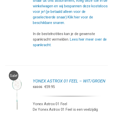
snaar uit ons assortiment, voeg deze toe in de
winkelwagen en wij bespannen deze kosteloos
voor je! (je betaald alleen voor de
geselecteerde snaar) Klik hier voor de
beschikbare snaren.
In de bestelnotities kan je de gewenste
spankracht vermelden.
Lees hier meer over de
spankracht.
Sale!
YONEX ASTROX 01 FEEL – WIT/GROEN
GEN
Oorspronkelijke
Huidige
€
59.95
€
69.95
prijs
prijs
WAGEN
was:
is:
€69.95.
€59.95.
Yonex Astrox 01 Feel
De Yonex Astrox 01 Feel is een veelzijdig