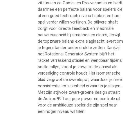
zit tussen de Game- en Pro-variant in en biedt
daarmee een perfecte balans voor spelers die
al een goed technisch niveau hebben en hun
spel verder willen verfijnen. De stijvere shaft
zorgt voor directe feedback en maximale
nauwkeurigheid bij smashes en clears, terwijl
de topzware balans extra slagkracht levert om
je tegenstander onder druk te zetten. Dankzij
het Rotational Generator System blijft het
racket verrassend stabiel en wendbaar tijdens
snelle rally’s, zodat je zowel in de aanval als
verdediging controle houdt. Het isometrische
blad vergroot de sweetspot, waardoor je meer
consistentie en zekerheid ervaart in je slagen.
Met zijn stijlvolle zwart-groene design straalt
de Astrox 99 Tour pure power en controle uit
voor de ambitieuze speler die zijn spel naar
een hoger niveau wil tillen.