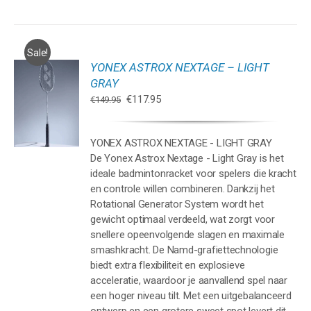
Sale!
YONEX ASTROX NEXTAGE – LIGHT
GEN
GRAY
Oorspronkelijke
Huidige
€
117.95
€
149.95
WAGEN
prijs
prijs
was:
is:
YONEX ASTROX NEXTAGE - LIGHT GRAY
€149.95.
€117.95.
De Yonex Astrox Nextage - Light Gray is het
ideale badmintonracket voor spelers die kracht
en controle willen combineren. Dankzij het
Rotational Generator System wordt het
gewicht optimaal verdeeld, wat zorgt voor
snellere opeenvolgende slagen en maximale
smashkracht. De Namd-grafiettechnologie
biedt extra flexibiliteit en explosieve
acceleratie, waardoor je aanvallend spel naar
een hoger niveau tilt. Met een uitgebalanceerd