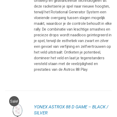
ontwerp en geavanceerde technologieën tilt
deze racketserie je spel naar nieuwe hoogten,
terwijl het Rotational Generator System een
vloeiende overgang tussen slagen mogelijk
maakt, waardoor je de controle behoudt in elke
rally. De combinatie van krachtige smashes en
precieze drops wordt naadloos geïntegreerd in
je spel, terwijl de esthetiek van zwart en zilver
een gevoel van verfijning en zelfvertrouwen op
het veld uitstraalt. Ontketen je potentieel,
domineer het veld en laat je tegenstanders
versteld staan met de veelzijdigheid en
prestaties van de Astrox 88 Play.
Sale!
YONEX ASTROX 88 D GAME – BLACK /
GEN
SILVER