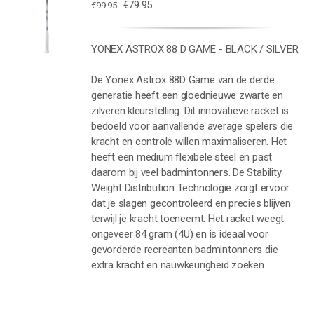
Oorspronkelijke
Huidige
€
79.95
€
99.95
WAGEN
prijs
prijs
was:
is:
YONEX ASTROX 88 D GAME - BLACK / SILVER
€99.95.
€79.95.
De Yonex Astrox 88D Game van de derde
generatie heeft een gloednieuwe zwarte en
zilveren kleurstelling. Dit innovatieve racket is
bedoeld voor aanvallende average spelers die
kracht en controle willen maximaliseren. Het
heeft een medium flexibele steel en past
daarom bij veel badmintonners. De Stability
Weight Distribution Technologie zorgt ervoor
dat je slagen gecontroleerd en precies blijven
terwijl je kracht toeneemt. Het racket weegt
ongeveer 84 gram (4U) en is ideaal voor
gevorderde recreanten badmintonners die
extra kracht en nauwkeurigheid zoeken.