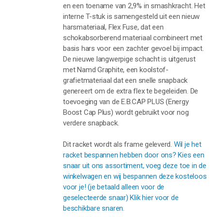
en een toename van 2,9% in smashkracht. Het
interne T-stuk is samengesteld uit een nieuw
harsmateriaal, Flex Fuse, dat een
schokabsorberend materiaal combineert met
basis hars voor een zachter gevoel bij impact.
De nieuwe langwerpige schacht is uitgerust
met Namd Graphite, een koolstof-
grafietmateriaal dat een snelle snapback
genereert om de extra flex te begeleiden. De
toevoeging van de E.B.CAP PLUS (Energy
Boost Cap Plus) wordt gebruikt voor nog
verdere snapback.
Dit racket wordt als frame geleverd.
Wil je het
racket bespannen hebben door ons? Kies een
snaar uit ons assortiment, voeg deze toe in de
winkelwagen en wij bespannen deze kosteloos
voor je! (je betaald alleen voor de
geselecteerde snaar) Klik hier voor de
beschikbare snaren.