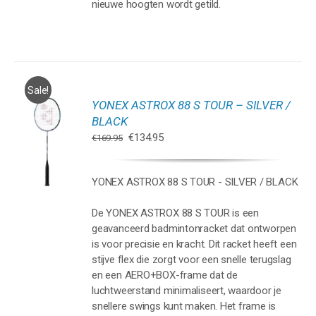
nieuwe hoogten wordt getild.
Sale!
YONEX ASTROX 88 S TOUR – SILVER /
GEN
BLACK
Oorspronkelijke
Huidige
€
134.95
€
169.95
WAGEN
prijs
prijs
was:
is:
YONEX ASTROX 88 S TOUR - SILVER / BLACK
€169.95.
€134.95.
De YONEX ASTROX 88 S TOUR is een
geavanceerd badmintonracket dat ontworpen
is voor precisie en kracht. Dit racket heeft een
stijve flex die zorgt voor een snelle terugslag
en een AERO+BOX-frame dat de
luchtweerstand minimaliseert, waardoor je
snellere swings kunt maken. Het frame is