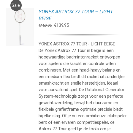
Sale!
YONEX ASTROX 77 TOUR – LIGHT
GEN
BEIGE
Oorspronkelijke
Huidige
€
139.95
€
169.95
WAGEN
prijs
prijs
was:
is:
YONEX ASTROX 77 TOUR - LIGHT BEIGE
€169.95.
€139.95.
De Yonex Astrox 77 Tour in beige is een
hoogwaardige badmintonracket ontworpen
voor spelers die kracht en controle willen
combineren. Met een head-heavy balans en
een medium flex biedt dit racket uitzonderlijke
smashkracht en snelle hersteltijden, ideaal
voor aanvallend spel. De Rotational Generator
System-technologie zorgt voor een perfecte
gewichtsverdeling, terwijl het duurzame en
flexibele grafietframe optimale precisie biedt
bij elke slag. Of je nu een ambitieuze clubspeler
bent of een ervaren competitiespeler, de
Astrox 77 Tour geeft je de tools om je