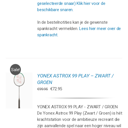
geselecteerde snaar) Klik hier voor de
beschikbare snaren.
In de bestelnotities kan je de gewenste
spankracht vermelden.
Lees hier meer over de
spankracht.
Sale!
YONEX ASTROX 99 PLAY – ZWART /
GEN
GROEN
Oorspronkelijke
Huidige
€
72.95
€
99.95
WAGEN
prijs
prijs
was:
is:
YONEX ASTROX 99 PLAY - ZWART / GROEN
€99.95.
€72.95.
De Yonex Astrox 99 Play (Zwart / Groen) is hét
krachtstation voor de ambitieuze recreant die
zijn aanvallende spel naar een hoger niveau wil