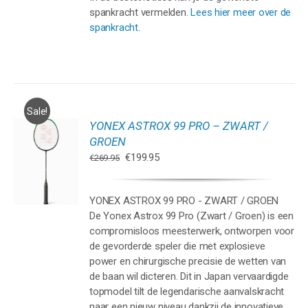
spankracht vermelden.
Lees hier meer over de
spankracht.
Sale!
YONEX ASTROX 99 PRO – ZWART /
GEN
GROEN
Oorspronkelijke
Huidige
€
199.95
€
269.95
WAGEN
prijs
prijs
was:
is:
YONEX ASTROX 99 PRO - ZWART / GROEN
€269.95.
€199.95.
De Yonex Astrox 99 Pro (Zwart / Groen) is een
compromisloos meesterwerk, ontworpen voor
de gevorderde speler die met explosieve
power en chirurgische precisie de wetten van
de baan wil dicteren. Dit in Japan vervaardigde
topmodel tilt de legendarische aanvalskracht
naar een nieuw niveau dankzij de innovatieve