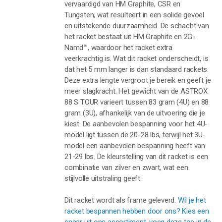
vervaardigd van HM Graphite, CSR en
Tungsten, wat resulteert in een solide gevoel
en uitstekende duurzaamheid. De schacht van
het racket bestaat uit HM Graphite en 2G-
Namd™, waardoor het racket extra
veerkrachtig is. Wat dit racket onderscheidt, is
dat het 5 mm langer is dan standaard rackets.
Deze extra lengte vergroot je bereik en geeft je
meer slagkracht. Het gewicht van de ASTROX
88 S TOUR varieert tussen 83 gram (4U) en 88
gram (3U), afhankelijk van de uitvoering die je
kiest. De aanbevolen bespanning voor het 4U-
model ligt tussen de 20-28 lbs, terwijl het 3U-
model een aanbevolen bespanning heeft van
21-29 lbs. De kleurstelling van dit racket is een
combinatie van zilver en zwart, wat een
stijlvolle uitstraling geeft.
Dit racket wordt als frame geleverd.
Wil je het
racket bespannen hebben door ons? Kies een