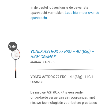
In de bestelnotities kan je de gewenste
spankracht vermelden.
Lees hier meer over de
spankracht.
Sale!
YONEX ASTROX 77 PRO – 4U (83g) –
GEN
HIGH ORANGE
Oorspronkelijke
Huidige
€
169.95
€
199.95
WAGEN
prijs
prijs
was:
is:
YONEX ASTROX 77 PRO - 4U (83g) - HIGH
€199.95.
€169.95.
ORANGE
De nieuwe ASTROX 77 is een verder
ontwikkelde versie van zijn voorganger, met
nieuwe technologieën voor betere prestaties