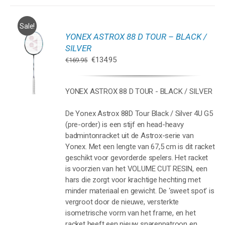
Sale!
YONEX ASTROX 88 D TOUR – BLACK /
GEN
SILVER
Oorspronkelijke
Huidige
€
134.95
€
169.95
WAGEN
prijs
prijs
was:
is:
YONEX ASTROX 88 D TOUR - BLACK / SILVER
€169.95.
€134.95.
De Yonex Astrox 88D Tour Black / Silver 4U G5
(pre-order) is een stijf en head-heavy
badmintonracket uit de Astrox-serie van
Yonex. Met een lengte van 67,5 cm is dit racket
geschikt voor gevorderde spelers. Het racket
is voorzien van het VOLUME CUT RESIN, een
hars die zorgt voor krachtige hechting met
minder materiaal en gewicht. De ‘sweet spot’ is
vergroot door de nieuwe, versterkte
isometrische vorm van het frame, en het
racket heeft een nieuw snarenpatroon en