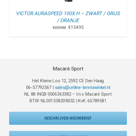
VICTOR AURASPEED 100X H – ZWART / GRIJS
/ ORANJE
Oorspronkelijke
Huidige
€
154.95
€
229.00
prijs
prijs
was:
is:
€229.00.
€154.95.
Macaré Sport
Het Kleine Loo 12, 2592 CE Den Haag
06-57792567 |
sales@online-tenniswinkel.nl
NL 88 INGB 0006363382 – t.n.v. Macaré Sport
BTW: NL001538209B32 | KvK: 60789581
INSCHRIJVEN NIEUWBRIEF