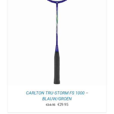
CARLTON TRU-STORM FS 1000 –
BLAUW/GROEN
Oorspronkelijke
Huidige
€
29.95
€
34.95
prijs
prijs