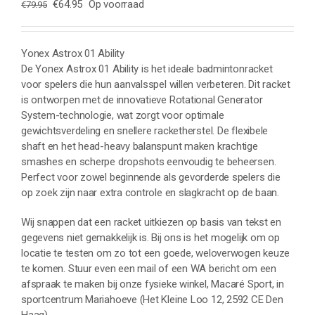
Oorspronkelijke
Huidige
€
64.95
Op voorraad
€
79.95
prijs
prijs
was:
is:
€79.95.
€64.95.
Yonex Astrox 01 Ability
De Yonex Astrox 01 Ability is het ideale badmintonracket
voor spelers die hun aanvalsspel willen verbeteren. Dit racket
is ontworpen met de innovatieve Rotational Generator
System-technologie, wat zorgt voor optimale
gewichtsverdeling en snellere racketherstel. De flexibele
shaft en het head-heavy balanspunt maken krachtige
smashes en scherpe dropshots eenvoudig te beheersen.
Perfect voor zowel beginnende als gevorderde spelers die
op zoek zijn naar extra controle en slagkracht op de baan.
Wij snappen dat een racket uitkiezen op basis van tekst en
gegevens niet gemakkelijk is. Bij ons is het mogelijk om op
locatie te testen om zo tot een goede, weloverwogen keuze
te komen. Stuur even een mail of een WA bericht om een
afspraak te maken bij onze fysieke winkel, Macaré Sport, in
sportcentrum Mariahoeve (Het Kleine Loo 12, 2592 CE Den
Haag).