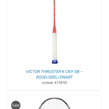
VICTOR THRUSTER K CNY GB –
ROOD/GEEL/ZWART
Oorspronkelijke
Huidige
€
159.95
€
179.95
prijs
prijs
was:
is:
€179.95.
€159.95.
Sale!