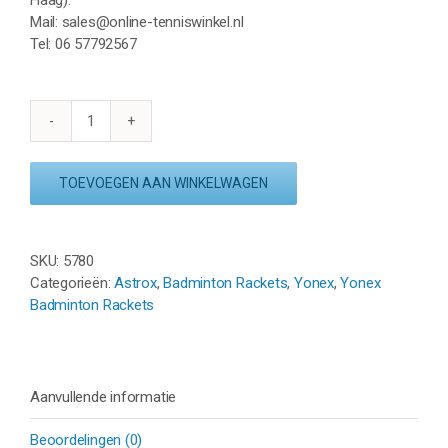
Mail: sales@online-tenniswinkel.nl
Tel: 06 57792567
YONEX
ASTROX
01
TOEVOEGEN AAN WINKELWAGEN
ABILITY
-
WIT/ROZE
SKU:
5780
aantal
Categorieën:
Astrox
,
Badminton Rackets
,
Yonex
,
Yonex
Badminton Rackets
Aanvullende informatie
Beoordelingen (0)