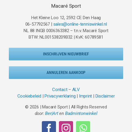
Macaré Sport
Het Kleine Loo 12, 2592 CE Den Haag
06-57792567 |
sales@online-tenniswinkel.nl
NL 88 INGB 0006363382 – t.n.v. Macaré Sport
BTW: NL001538209B32 | KvK: 60789581
INSCHRIJVEN NIEUWBRIEF
ANNULEREN AANKOOP
Contact
–
ALV
Cookiebeleid
|
Privacyverklaring
|
Imprint
|
Disclaimer
© 2026 | Macaré Sport | All Rights Reserved
door:
Ber|Art
en
Badmintonwinkel