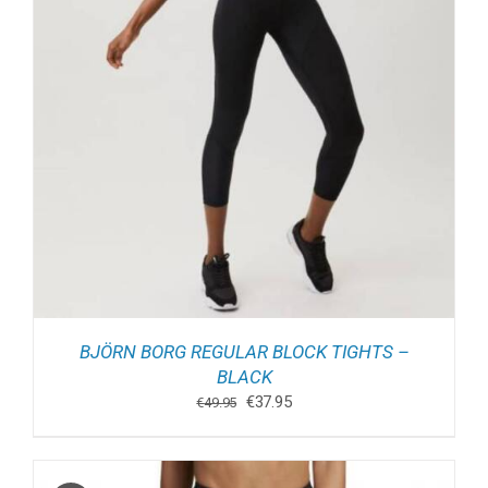
BJÖRN BORG REGULAR BLOCK TIGHTS –
BLACK
Oorspronkelijke
Huidige
€
37.95
€
49.95
prijs
prijs
was:
is:
€49.95.
€37.95.