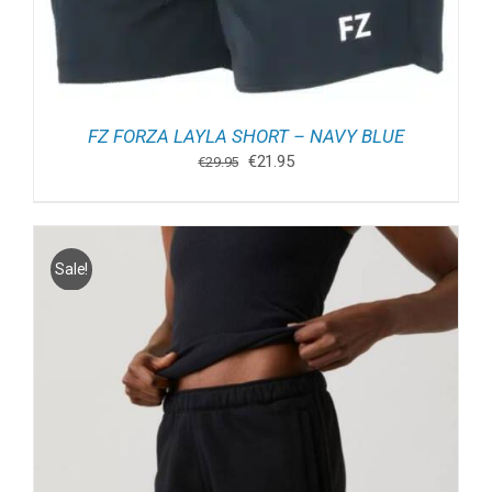
FZ FORZA LAYLA SHORT – NAVY BLUE
Oorspronkelijke
Huidige
€
21.95
€
29.95
prijs
prijs
was:
is:
€29.95.
€21.95.
Sale!