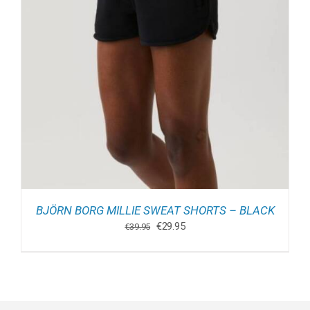
BJÖRN BORG MILLIE SWEAT SHORTS – BLACK
Oorspronkelijke
Huidige
€
29.95
€
39.95
prijs
prijs
was:
is:
€39.95.
€29.95.