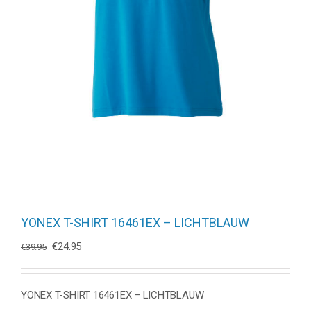
YONEX T-SHIRT 16461EX – LICHTBLAUW
Oorspronkelijke
Huidige
€
24.95
€
39.95
prijs
prijs
was:
is:
€39.95.
€24.95.
YONEX T-SHIRT 16461EX – LICHTBLAUW