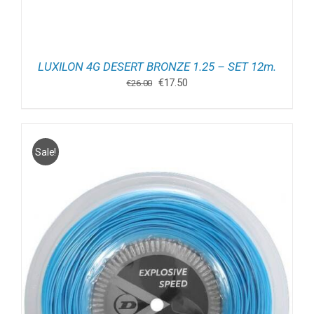
LUXILON 4G DESERT BRONZE 1.25 – SET 12m.
Oorspronkelijke
Huidige
€
17.50
€
26.00
prijs
prijs
was:
is:
€26.00.
€17.50.
Sale!