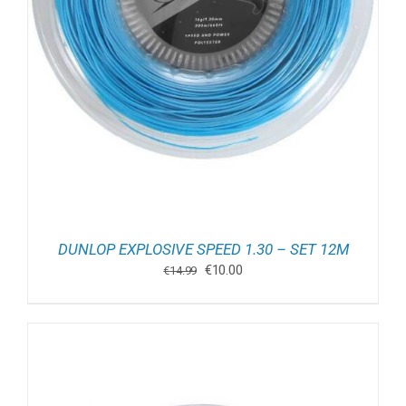
DUNLOP EXPLOSIVE SPEED 1.30 – SET 12M
Oorspronkelijke
Huidige
€
10.00
€
14.99
prijs
prijs
was:
is:
€14.99.
€10.00.