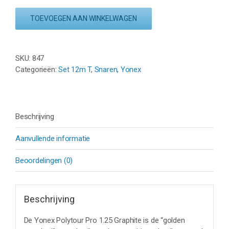
POLYTOUR
PRO
TOEVOEGEN AAN WINKELWAGEN
1.25
-
GRAPHITE
SKU:
847
-
Categorieën:
Set 12m T
,
Snaren
,
Yonex
SET
12M
aantal
Beschrijving
Aanvullende informatie
Beoordelingen (0)
Beschrijving
De Yonex Polytour Pro 1.25 Graphite is de “golden