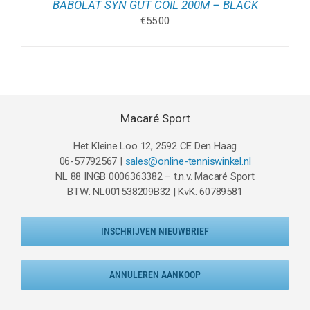
BABOLAT SYN GUT COIL 200M – BLACK
€
55.00
Macaré Sport
Het Kleine Loo 12, 2592 CE Den Haag
06-57792567 |
sales@online-tenniswinkel.nl
NL 88 INGB 0006363382 – t.n.v. Macaré Sport
BTW: NL001538209B32 | KvK: 60789581
INSCHRIJVEN NIEUWBRIEF
ANNULEREN AANKOOP