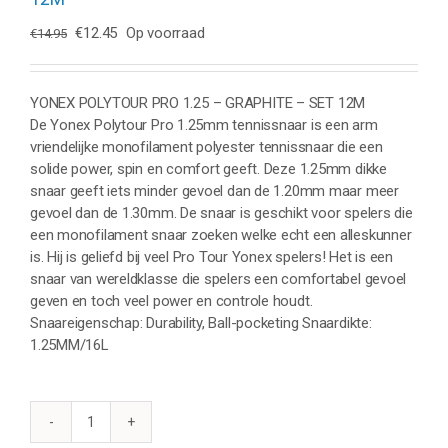
Oorspronkelijke
Huidige
€
12.45
Op voorraad
€
14.95
prijs
prijs
was:
is:
€14.95.
€12.45.
YONEX POLYTOUR PRO 1.25 – GRAPHITE – SET 12M
De Yonex Polytour Pro 1.25mm tennissnaar is een arm
vriendelijke monofilament polyester tennissnaar die een
solide power, spin en comfort geeft. Deze 1.25mm dikke
snaar geeft iets minder gevoel dan de 1.20mm maar meer
gevoel dan de 1.30mm. De snaar is geschikt voor spelers die
een monofilament snaar zoeken welke echt een alleskunner
is. Hij is geliefd bij veel Pro Tour Yonex spelers! Het is een
snaar van wereldklasse die spelers een comfortabel gevoel
geven en toch veel power en controle houdt.
Snaareigenschap: Durability, Ball-pocketing Snaardikte:
1.25MM/16L
YONEX