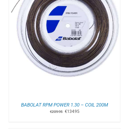
BABOLAT RPM POWER 1.30 – COIL 200M
Oorspronkelijke
Huidige
€
134.95
€
209.95
prijs
prijs
was:
is: