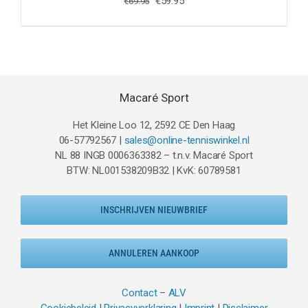
Oorspronkelijke
Huidige
€
59.95
€
69.95
prijs
prijs
was:
is:
€69.95.
€59.95.
Macaré Sport
Het Kleine Loo 12, 2592 CE Den Haag
06-57792567 |
sales@online-tenniswinkel.nl
NL 88 INGB 0006363382 – t.n.v. Macaré Sport
BTW: NL001538209B32 | KvK: 60789581
INSCHRIJVEN NIEUWBRIEF
ANNULEREN AANKOOP
Contact
–
ALV