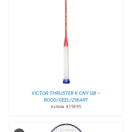
VICTOR THRUSTER K CNY GB –
ROOD/GEEL/ZWART
Oorspronkelijke
Huidige
€
159.95
€
179.95
prijs
prijs
was:
is:
€179.95.
€159.95.