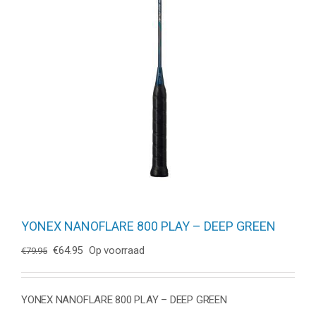
YONEX NANOFLARE 800 PLAY – DEEP GREEN
Oorspronkelijke
Huidige
€
64.95
Op voorraad
€
79.95
prijs
prijs
was:
is:
€79.95.
€64.95.
YONEX NANOFLARE 800 PLAY – DEEP GREEN