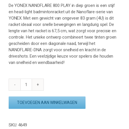
De YONEX NANOFLARE 800 PLAY in diep groen is een stijf
en head-light badmintonracket uit de Nanoflare-serie van
YONEX. Met een gewicht van ongeveer 83 gram (4U) is dit
racket ideaal voor snelle bewegingen en langdurig spel. De
lengte van het racket is 67,5 cm, wat zorgt voor precisie en
controle. Het unieke ontwerp combineert twee tinten groen
gescheiden door een diagonale naad, terwijl het
NANOFLARE-DNA zorgt voor snelheid en kracht in de
driveshots. Een veelzijdige keuze voor spelers die houden
van snelheid en wendbaarheid!
YONEX
NANOFLARE
800
TOEVOEGEN AAN WINKELWAGEN
PLAY
-
DEEP
SKU:
4649
GREEN