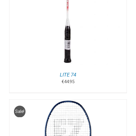
LITE 74
€
44.95
Sale!