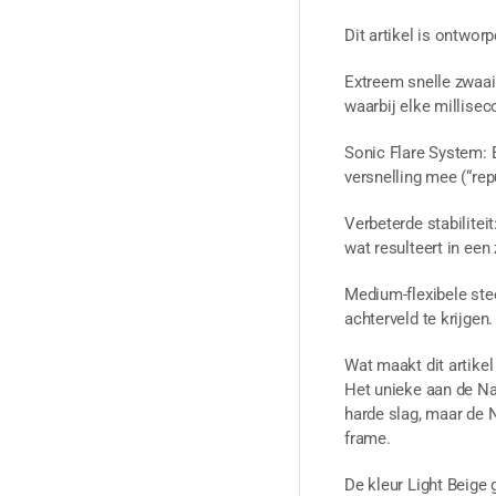
Dit artikel is ontwo
Extreem snelle zwaais
waarbij elke milliseco
Sonic Flare System: E
versnelling mee (“re
Verbeterde stabiliteit
wat resulteert in een
Medium-flexibele steel
achterveld te krijgen.
Wat maakt dit artikel
Het unieke aan de Nan
harde slag, maar de N
frame.
De kleur Light Beige 