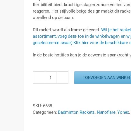
flexibiliteit biedt krachtige slagen zonder verlies va
reageren. Het stijlvolle beige design maakt dit rack
opvallend op de baan.
Dit racket wordt als frame geleverd.
Wil je het rack
assortiment, voeg deze toe in de winkelwagen en wij
geselecteerde snaar) Klik hier voor de beschikbare 
In de bestelnotities kan je de gewenste spankracht
TOEVOEGEN AAN WINKE
YONEX
NANOFLARE
700
TOUR
SKU:
6688
-
Categorieën:
Badminton Rackets
,
Nanoflare
,
Yonex
,
LIGHT
BEIGE
aantal