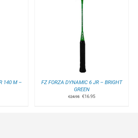
ELWAGEN
/
 140 M –
FZ FORZA DYNAMIC 6 JR – BRIGHT
GREEN
kelijke
idige
Oorspronkelijke
Huidige
€
16.95
€
24.95
js
prijs
prijs
was:
is:
4.95.
€24.95.
€16.95.