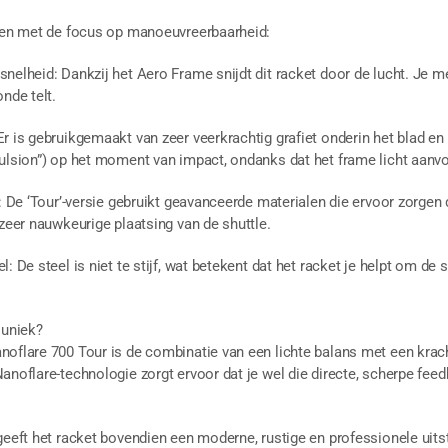
rpen met de focus op manoeuvreerbaarheid:
nelheid: Dankzij het Aero Frame snijdt dit racket door de lucht. Je me
nde telt.
r is gebruikgemaakt van zeer veerkrachtig grafiet onderin het blad en 
pulsion”) op het moment van impact, ondanks dat het frame licht aanvo
: De ‘Tour’-versie gebruikt geavanceerde materialen die ervoor zorgen da
 zeer nauwkeurige plaatsing van de shuttle.
: De steel is niet te stijf, wat betekent dat het racket je helpt om de 
 uniek?
oflare 700 Tour is de combinatie van een lichte balans met een krach
anoflare-technologie zorgt ervoor dat je wel die directe, scherpe feed
geeft het racket bovendien een moderne, rustige en professionele uitstr