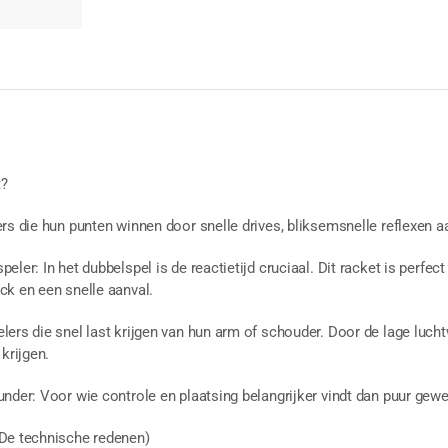
t?
ers die hun punten winnen door snelle drives, bliksemsnelle reflexen 
eler: In het dubbelspel is de reactietijd cruciaal. Dit racket is perf
ck en een snelle aanval.
ers die snel last krijgen van hun arm of schouder. Door de lage luch
krijgen.
nder: Voor wie controle en plaatsing belangrijker vindt dan puur gewe
De technische redenen)