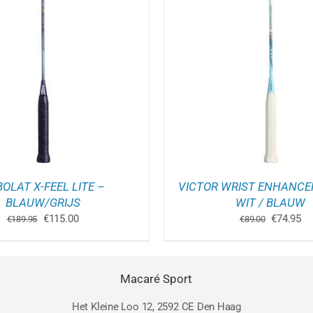
OEGEN AAN WINKELWAGEN
/
TOEVOEGEN AAN WINK
DETAILS
DETAILS
OLAT X-FEEL LITE –
VICTOR WRIST ENHANCER
BLAUW/GRIJS
WIT / BLAUW
Oorspronkelijke
Huidige
Oorspron
Hu
€
115.00
€
74.95
€
189.95
€
89.00
prijs
prijs
prijs
pri
was:
is:
was:
is:
€189.95.
€115.00.
€89.00.
€7
Macaré Sport
Het Kleine Loo 12, 2592 CE Den Haag