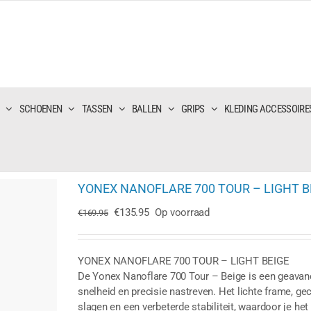
SCHOENEN
TASSEN
BALLEN
GRIPS
KLEDING ACCESSOIRE
YONEX NANOFLARE 700 TOUR – LIGHT B
Oorspronkelijke
Huidige
€
135.95
Op voorraad
€
169.95
prijs
prijs
was:
is:
€169.95.
€135.95.
YONEX NANOFLARE 700 TOUR – LIGHT BEIGE
De Yonex Nanoflare 700 Tour – Beige is een geavan
snelheid en precisie nastreven. Het lichte frame, g
slagen en een verbeterde stabiliteit, waardoor je het