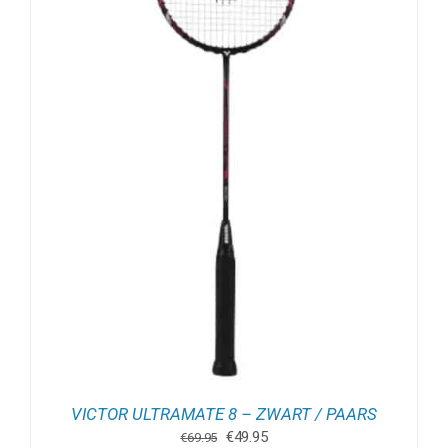
VICTOR ULTRAMATE 8 – ZWART / PAARS
Oorspronkelijke
Huidige
€
49.95
€
69.95