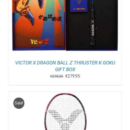
VICTOR X DRAGON BALL Z THRUSTER K GOKU
GIFT BOX
Oorspronkelijke
Huidige
€
279.95
€
295.00
prijs
prijs
was:
is:
€295.00.
€279.95.
Sale!