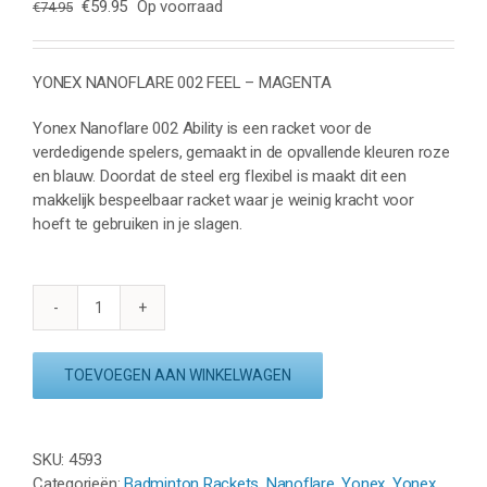
Oorspronkelijke
Huidige
€
59.95
Op voorraad
€
74.95
prijs
prijs
was:
is:
€74.95.
€59.95.
YONEX NANOFLARE 002 FEEL – MAGENTA
Yonex Nanoflare 002 Ability is een racket voor de
verdedigende spelers, gemaakt in de opvallende kleuren roze
en blauw. Doordat de steel erg flexibel is maakt dit een
makkelijk bespeelbaar racket waar je weinig kracht voor
hoeft te gebruiken in je slagen.
YONEX
NANOFLARE
002
TOEVOEGEN AAN WINKELWAGEN
FEEL
-
MAGENTA
SKU:
4593
aantal
Categorieën:
Badminton Rackets
,
Nanoflare
,
Yonex
,
Yonex