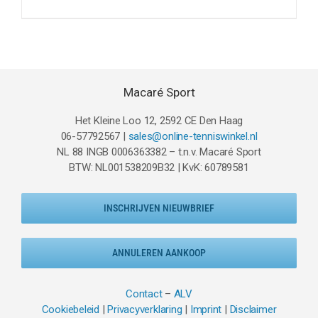
prijs
prijs
was:
is:
€69.95.
€49.95.
Macaré Sport
Het Kleine Loo 12, 2592 CE Den Haag
06-57792567 |
sales@online-tenniswinkel.nl
NL 88 INGB 0006363382 – t.n.v. Macaré Sport
BTW: NL001538209B32 | KvK: 60789581
INSCHRIJVEN NIEUWBRIEF
ANNULEREN AANKOOP
Contact
–
ALV
Cookiebeleid
|
Privacyverklaring
|
Imprint
|
Disclaimer