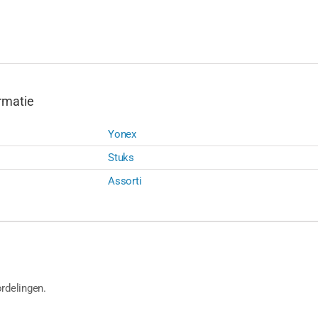
ST.)
aantal
rmatie
Yonex
Stuks
Assorti
rdelingen.