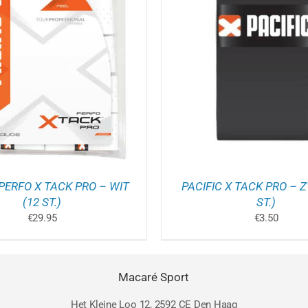
OEGEN AAN WINKELWAGEN
/
TOEVOEGEN AAN WINK
DETAILS
DETAILS
 PERFO X TACK PRO – WIT
PACIFIC X TACK PRO – 
(12 ST.)
ST.)
€
29.95
€
3.50
Macaré Sport
Het Kleine Loo 12, 2592 CE Den Haag