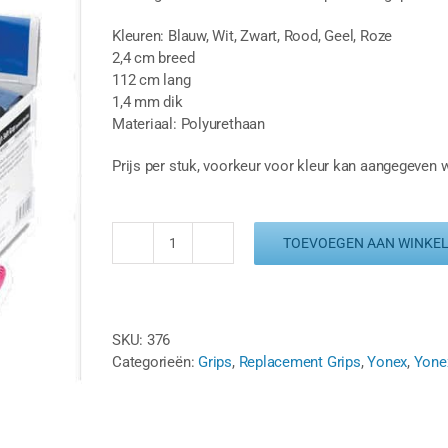
Kleuren: Blauw, Wit, Zwart, Rood, Geel, Roze
2,4 cm breed
112 cm lang
1,4 mm dik
Materiaal: Polyurethaan
Prijs per stuk, voorkeur voor kleur kan aangegeven
TOEVOEGEN AAN WINKE
YONEX
HI
SOFT
GRAP
SKU:
376
AC420
Categorieën:
Grips
,
Replacement Grips
,
Yonex
,
Yone
-
DIVERSE
KLEUREN
(1