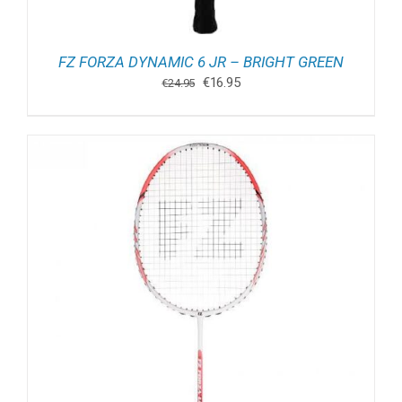
FZ FORZA DYNAMIC 6 JR – BRIGHT GREEN
Oorspronkelijke
Huidige
€
16.95
€
24.95
prijs
prijs
was:
is:
€24.95.
€16.95.