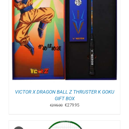
VICTOR X DRAGON BALL Z THRUSTER K GOKU
GIFT BOX
Oorspronkelijke
Huidige
€
279.95
€
295.00
prijs
prijs
was:
is:
€295.00.
€279.95.