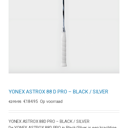
YONEX ASTROX 88 D PRO – BLACK / SILVER
Oorspronkelijke
Huidige
€
184.95
Op voorraad
€
219.95
prijs
prijs
was:
is:
€219.95.
€184.95.
YONEX ASTROX 88D PRO – BLACK / SILVER
De YONEX ASTROX 88D PRO in Black/Silver is een krachtige