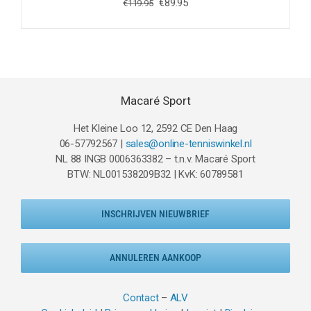
Oorspronkelijke
Huidige
€
89.95
€
119.95
prijs
prijs
was:
is:
€119.95.
€89.95.
Macaré Sport
Het Kleine Loo 12, 2592 CE Den Haag
06-57792567 |
sales@online-tenniswinkel.nl
NL 88 INGB 0006363382 – t.n.v. Macaré Sport
BTW: NL001538209B32 | KvK: 60789581
INSCHRIJVEN NIEUWBRIEF
ANNULEREN AANKOOP
Contact
–
ALV