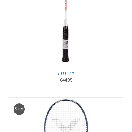
LITE 74
€
44.95
Sale!