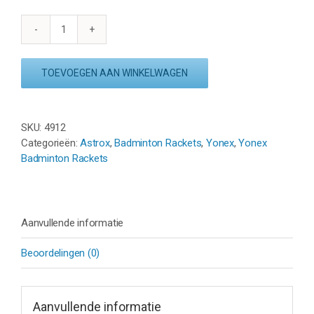
YONEX
ASTROX
88
TOEVOEGEN AAN WINKELWAGEN
D
PRO
-
SKU:
4912
BLACK
Categorieën:
Astrox
,
Badminton Rackets
,
Yonex
,
Yonex
/
Badminton Rackets
SILVER
aantal
Aanvullende informatie
Beoordelingen (0)
Aanvullende informatie