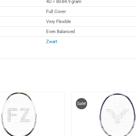
4U = 80-84.9 gram
Full Cover
Very Flexible
Even Balanced
Zwart
Sale!