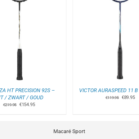
OEGEN AAN WINKELWAGEN
/
TOEVOEGEN AAN WINK
DETAILS
DETAILS
ZA HT PRECISION 92S –
VICTOR AURASPEED 11 B
T / ZWART / GOUD
Oorspron
Hu
€
89.95
€
119.95
prijs
pr
Oorspronkelijke
Huidige
€
154.95
€
219.95
was:
is
prijs
prijs
€119.95.
€8
was:
is:
€219.95.
€154.95.
Macaré Sport