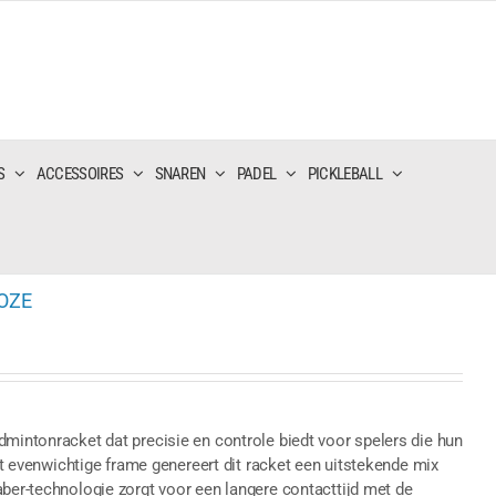
S
ACCESSOIRES
SNAREN
PADEL
PICKLEBALL
OZE
dmintonracket dat precisie en controle biedt voor spelers die hun
het evenwichtige frame genereert dit racket een uitstekende mix
aber-technologie zorgt voor een langere contacttijd met de