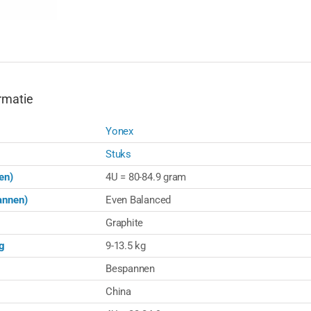
rmatie
Yonex
Stuks
en)
4U = 80-84.9 gram
annen)
Even Balanced
Graphite
g
9-13.5 kg
Bespannen
China