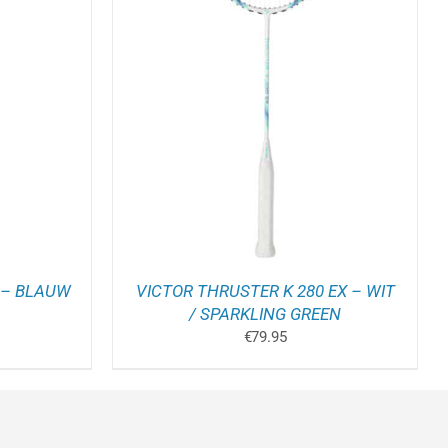
ELWAGEN
/
 – BLAUW
VICTOR THRUSTER K 280 EX – WIT
kelijke
idige
/ SPARKLING GREEN
ijs
€
79.95
:
9.95.