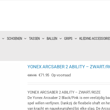
SCHOENEN
TASSEN
BALLEN
GRIPS
KLEDING ACCESSOIRE
YONEX ARCSABER 2 ABILITY – ZWART/R
Oorspronkelijke
Huidige
€
71.95
Op voorraad
€
89.95
prijs
prijs
was:
is:
€89.95.
€71.95.
YONEX ARCSABER 2 ABILITY – ZWART/ROZE
De Yonex Arcsaber 2 Black/Pink is een veelzijdig ba
spel willen verfijnen. Dankzij de flexibele shaft en 
van kracht en nauwkeurigheid bij elke slag. De Arcs