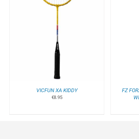
TOEVOEGEN AAN WINKELWAGEN
/
TOEV
DETAILS
VICFUN XA KIDDY
FZ FOR
WI
€
8.95