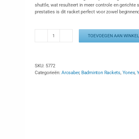
shuttle, wat resulteert in meer controle en gerichte 
prestaties is dit racket perfect voor zowel beginnen
TOEVOEGEN AAN WINKE
YONEX
ARCSABER
2
ABILITY
SKU:
5772
-
Categorieën:
Arcsaber
,
Badminton Rackets
,
Yonex
,
ZWART/ROZE
aantal