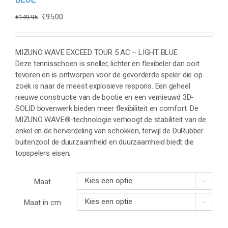
Oorspronkelijke
Huidige
€
95.00
€
149.95
prijs
prijs
was:
is:
€149.95.
€95.00.
MIZUNO WAVE EXCEED TOUR 5 AC – LIGHT BLUE
Deze tennisschoen is sneller, lichter en flexibeler dan ooit
tevoren en is ontworpen voor de gevorderde speler die op
zoek is naar de meest explosieve respons. Een geheel
nieuwe constructie van de bootie en een vernieuwd 3D-
SOLID bovenwerk bieden meer flexibiliteit en comfort. De
MIZUNO WAVE®-technologie verhoogt de stabiliteit van de
enkel en de herverdeling van schokken, terwijl de DuRubber
buitenzool de duurzaamheid en duurzaamheid biedt die
topspelers eisen.
Maat

Maat in cm
