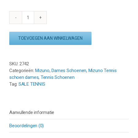
MIZUNO
WAVE
EXCEED
TOEVOEGEN AAN WINKELWAGEN
TOUR
5
AC
-
SKU:
2742
LIGHT
Categorieën:
Mizuno
,
Dames Schoenen
,
Mizuno Tennis
BLUE
schoen dames
,
Tennis Schoenen
aantal
Tag:
SALE TENNIS
Aanvullende informatie
Beoordelingen (0)