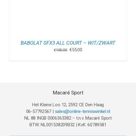
BABOLAT SFX3 ALL COURT – WIT/ZWART
Oorspronkelijke
Huidige
€
55.00
€
100.00
prijs
prijs
was:
is:
€100.00.
€55.00.
Macaré Sport
Het Kleine Loo 12, 2592 CE Den Haag
06-57792567 |
sales@online-tenniswinkel.nl
NL 88 INGB 0006363382 – t.n.v. Macaré Sport
BTW: NL001538209B32 | KvK: 60789581