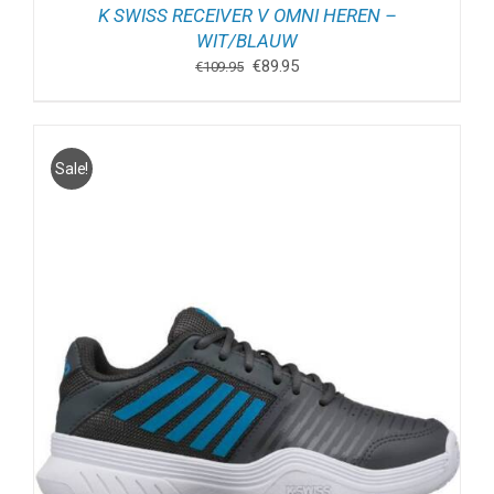
K SWISS RECEIVER V OMNI HEREN –
WIT/BLAUW
Oorspronkelijke
Huidige
€
89.95
€
109.95
prijs
prijs
was:
is:
€109.95.
€89.95.
Sale!