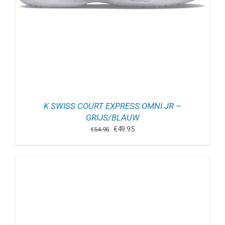
K SWISS COURT EXPRESS OMNI JR –
GRIJS/BLAUW
Oorspronkelijke
Huidige
€
49.95
€
54.95
prijs
prijs
was:
is:
€54.95.
€49.95.