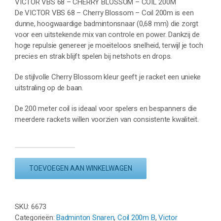
VICTOR VBS 68 – CHERRY BLOSSOM – COIL 200M
De VICTOR VBS 68 – Cherry Blossom – Coil 200m is een
dunne, hoogwaardige badmintonsnaar (0,68 mm) die zorgt
voor een uitstekende mix van controle en power. Dankzij de
hoge repulsie genereer je moeiteloos snelheid, terwijl je toch
precies en strak blijft spelen bij netshots en drops.
De stijlvolle Cherry Blossom kleur geeft je racket een unieke
uitstraling op de baan.
De 200 meter coil is ideaal voor spelers en bespanners die
meerdere rackets willen voorzien van consistente kwaliteit.
VICTOR
VBS
TOEVOEGEN AAN WINKELWAGEN
68
-
CHERRY
BLOSSOM
SKU:
6673
-
Categorieën:
Badminton Snaren
,
Coil 200m B
,
Victor