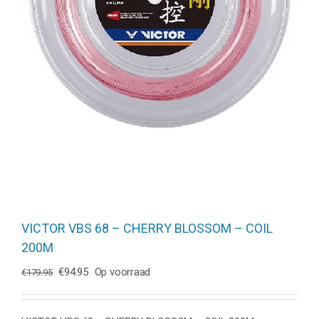
VICTOR VBS 68 – CHERRY BLOSSOM – COIL
200M
Oorspronkelijke
Huidige
€
94.95
Op voorraad
€
179.95
prijs
prijs
was:
is:
€179.95.
€94.95.