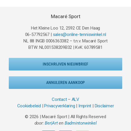
Macaré Sport
Het Kleine Loo 12, 2592 CE Den Haag
06-57792567 |
sales@online-tenniswinkel.nl
NL 88 INGB 0006363382 – t.n.v. Macaré Sport
BTW: NL001538209B32 | KvK: 60789581
INSCHRIJVEN NIEUWBRIEF
ANNULEREN AANKOOP
Contact
–
ALV
Cookiebeleid
|
Privacyverklaring
|
Imprint
|
Disclaimer
© 2026 | Macaré Sport | All Rights Reserved
door:
Ber|Art
en
Badmintonwinkel