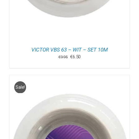
VICTOR VBS 63 – WIT – SET 10M
Oorspronkelijke
Huidige
€
6.50
€
9.95
prijs
prijs
was:
is:
€9.95.
€6.50.
Sale!