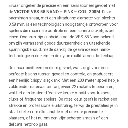
Ervaar ongekende precisie en een sensationeel gevoel met
de
VICTOR VBS 58 NANO – PINK – COIL 200M
. Deze
badminton snaar, met een ultradunne diameter van slechts
0.58 mm, is een technologisch hoogstandje ontworpen voor
spelers die maximale controle en een scherp racketgevoel
eisen. Ondanks zijn dunheid staat de VBS 58 Nano bekend
om zijn verrassend goede duurzaamheid en uitstekende
spanningsbehoud, mede dankzij de geavanceerde nano-
technologie in de kern en de nylon multifilament buitenlaag.
De snaar biedt een medium gevoel, wat zorgt voor een
perfecte balans tussen gevoel en controle, en produceert
een heerlijk ‘crispy’ slagklank. Met een 200 meter spoel heb je
voldoende materiaal om ongeveer 22 rackets te besnaren,
wat het een kosteneffectieve keuze maakt voor trainers,
clubs of frequente spelers. De roze kleur geeft je racket een
strakke en professionele uitstraling, terwijl de prestaties je in
staat stellen om elke shuttle met uiterste precisie te
plaatsen, of het nu om een vlijmscherpe smash of een
delicate netdrop gaat.