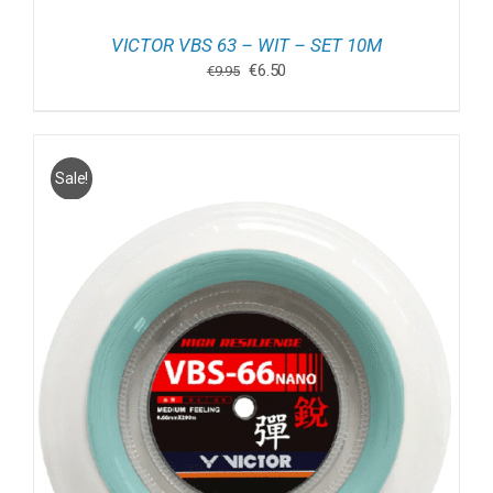
VICTOR VBS 63 – WIT – SET 10M
Oorspronkelijke
Huidige
€
6.50
€
9.95
prijs
prijs
was:
is:
€9.95.
€6.50.
Sale!