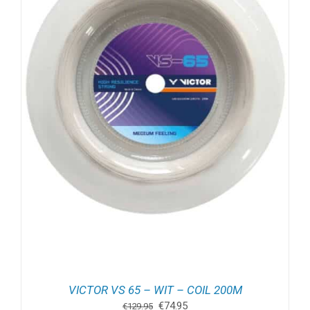
VICTOR VS 65 – WIT – COIL 200M
Oorspronkelijke
Huidige
€
74.95
€
129.95