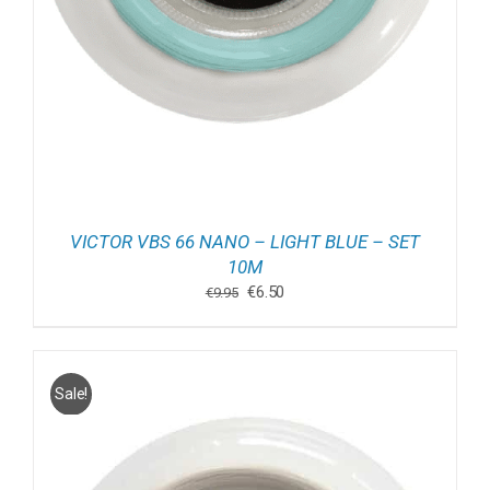
VICTOR VBS 66 NANO – LIGHT BLUE – SET
10M
Oorspronkelijke
Huidige
€
6.50
€
9.95
prijs
prijs
was:
is:
€9.95.
€6.50.
Sale!