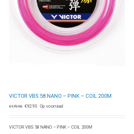
VICTOR VBS 58 NANO – PINK – COIL 200M
Oorspronkelijke
Huidige
€
92.95
Op voorraad
€
179.95
prijs
prijs
was:
is:
€179.95.
€92.95.
VICTOR VBS 58 NANO – PINK – COIL 200M