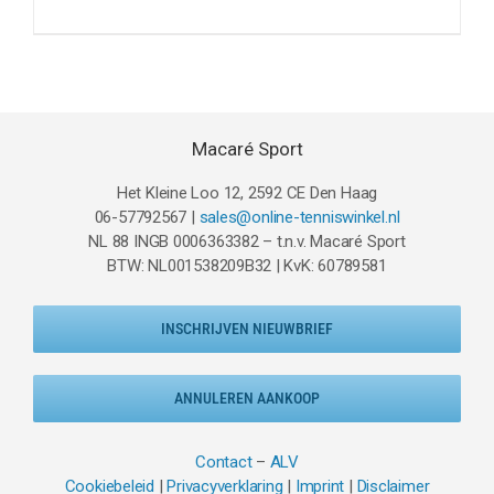
prijs
prijs
was:
is:
€129.95.
€74.95.
Macaré Sport
Het Kleine Loo 12, 2592 CE Den Haag
06-57792567 |
sales@online-tenniswinkel.nl
NL 88 INGB 0006363382 – t.n.v. Macaré Sport
BTW: NL001538209B32 | KvK: 60789581
INSCHRIJVEN NIEUWBRIEF
ANNULEREN AANKOOP
Contact
–
ALV
Cookiebeleid
|
Privacyverklaring
|
Imprint
|
Disclaimer