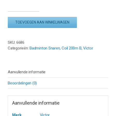
VICTOR
VBS
TOEVOEGEN AAN WINKELWAGEN
58
NANO
-
PINK
SKU:
6686
-
Categorieën:
Badminton Snaren
,
Coil 200m B
,
Victor
COIL
200M
aantal
Aanvullende informatie
Beoordelingen (0)
Aanvullende informatie
Merk
Victor