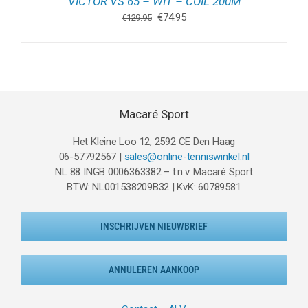
VICTOR VS 65 – WIT – COIL 200M
Oorspronkelijke
Huidige
€
74.95
€
129.95
prijs
prijs
was:
is:
€129.95.
€74.95.
Macaré Sport
Het Kleine Loo 12, 2592 CE Den Haag
06-57792567 |
sales@online-tenniswinkel.nl
NL 88 INGB 0006363382 – t.n.v. Macaré Sport
BTW: NL001538209B32 | KvK: 60789581
INSCHRIJVEN NIEUWBRIEF
ANNULEREN AANKOOP