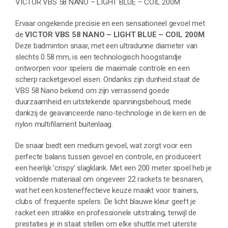
VICTOR VBS 58 NANO – LIGHT BLUE – COIL 200M
Ervaar ongekende precisie en een sensationeel gevoel met
de
VICTOR VBS 58 NANO – LIGHT BLUE – COIL 200M
.
Deze badminton snaar, met een ultradunne diameter van
slechts 0.58 mm, is een technologisch hoogstandje
ontworpen voor spelers die maximale controle en een
scherp racketgevoel eisen. Ondanks zijn dunheid staat de
VBS 58 Nano bekend om zijn verrassend goede
duurzaamheid en uitstekende spanningsbehoud, mede
dankzij de geavanceerde nano-technologie in de kern en de
nylon multifilament buitenlaag.
De snaar biedt een medium gevoel, wat zorgt voor een
perfecte balans tussen gevoel en controle, en produceert
een heerlijk ‘crispy’ slagklank. Met een 200 meter spoel heb je
voldoende materiaal om ongeveer 22 rackets te besnaren,
wat het een kosteneffectieve keuze maakt voor trainers,
clubs of frequente spelers. De licht blauwe kleur geeft je
racket een strakke en professionele uitstraling, terwijl de
prestaties je in staat stellen om elke shuttle met uiterste