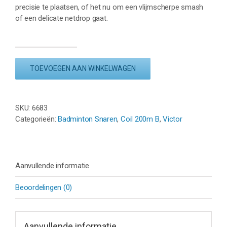
precisie te plaatsen, of het nu om een vlijmscherpe smash
of een delicate netdrop gaat.
VICTOR
VBS
TOEVOEGEN AAN WINKELWAGEN
58
NANO
-
LIGHT
SKU:
6683
BLUE
Categorieën:
Badminton Snaren
,
Coil 200m B
,
Victor
-
COIL
200M
aantal
Aanvullende informatie
Beoordelingen (0)
Aanvullende informatie