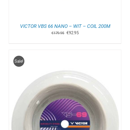
VICTOR VBS 66 NANO – WIT – COIL 200M
Oorspronkelijke
Huidige
€
92.95
€
179.95
prijs
prijs
was:
is:
€179.95.
€92.95.
Sale!