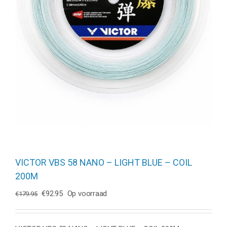
VICTOR VBS 58 NANO – LIGHT BLUE – COIL
200M
Oorspronkelijke
Huidige
€
92.95
Op voorraad
€
179.95
prijs
prijs
was:
is:
€179.95.
€92.95.