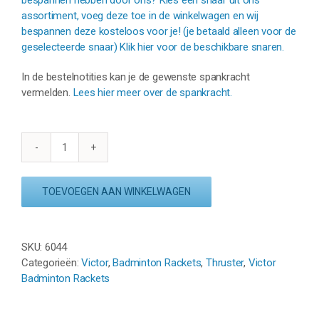
assortiment, voeg deze toe in de winkelwagen en wij
bespannen deze kosteloos voor je! (je betaald alleen voor de
geselecteerde snaar) Klik hier voor de beschikbare snaren.
In de bestelnotities kan je de gewenste spankracht
vermelden.
Lees hier meer over de spankracht.
VICTOR
THRUSTER
RAPTOR
TOEVOEGEN AAN WINKELWAGEN
C
-
ZWART/GOUD
SKU:
6044
aantal
Categorieën:
Victor
,
Badminton Rackets
,
Thruster
,
Victor
Badminton Rackets