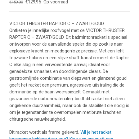
Oorspronkelijke
Huidige
€
129.95
Op voorraad
€
159.00
prijs
prijs
was:
is:
€159.00.
€129.95.
VICTOR THRUSTER RAPTOR C – ZWART/GOUD
Ontketen je innerlijke roofvogel met de VICTOR THRUSTER
RAPTOR C – ZWART/GOUD. Dit badmintonracket is speciaal
ontworpen voor de aanvallende speler die op zoek is naar
explosieve kracht en meedogenloze precisie. Met een licht
topzware balans en een stijve shaft transformeert de Raptor
C elke slag in een verwoestende aanval, ideaal voor
genadeloze smashes en doordringende clears. De
gestroomlijnde combinatie van diepzwart en glanzend goud
geeft het racket een premium, agressieve uitstraling die de
dominantie op de baan weerspiegelt. Gemaakt met
geavanceerde carbonmaterialen, biedt dit racket niet alleen
ongekende duurzaamheid, maar ook de stabiliteit die nodig is
om je tegenstander te overrompelen met brute kracht en
chirurgische nauwkeurigheid.
Dit racket wordt als frame geleverd.
Wil je het racket
bespannen hebben door ons? Kies een snaar uit ons