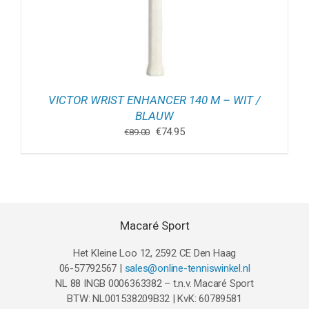
VICTOR WRIST ENHANCER 140 M – WIT /
BLAUW
Oorspronkelijke
Huidige
€
74.95
€
89.00
prijs
prijs
was:
is:
€89.00.
€74.95.
Macaré Sport
Het Kleine Loo 12, 2592 CE Den Haag
06-57792567 |
sales@online-tenniswinkel.nl
NL 88 INGB 0006363382 – t.n.v. Macaré Sport
BTW: NL001538209B32 | KvK: 60789581