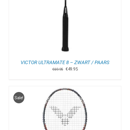
VICTOR ULTRAMATE 8 – ZWART / PAARS
Oorspronkelijke
Huidige
€
49.95
€
69.95
prijs
prijs
was:
is:
€69.95.
€49.95.
Sale!