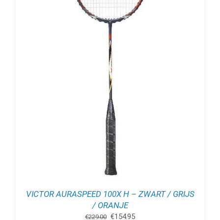
VICTOR AURASPEED 100X H – ZWART / GRIJS
/ ORANJE
Oorspronkelijke
Huidige
€
154.95
€
229.00