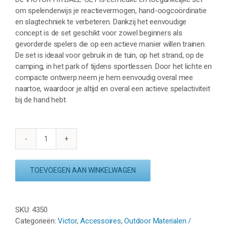
om spelenderwijs je reactievermogen, hand-oogcoördinatie
en slagtechniek te verbeteren. Dankzij het eenvoudige
concept is de set geschikt voor zowel beginners als
gevorderde spelers die op een actieve manier willen trainen.
De set is ideaal voor gebruik in de tuin, op het strand, op de
camping, in het park of tijdens sportlessen. Door het lichte en
compacte ontwerp neem je hem eenvoudig overal mee
naartoe, waardoor je altijd en overal een actieve spelactiviteit
bij de hand hebt.
VICTOR
HITBALL-
SET
TOEVOEGEN AAN WINKELWAGEN
aantal
SKU:
4350
Categorieën:
Victor
,
Accessoires
,
Outdoor Materialen /