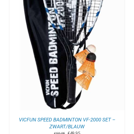
VICFUN SPEED BADMINTON VF-2000 SET –
ZWART/BLAUW
Oorspronkelijke
Huidige
€
49.95
€
59.95