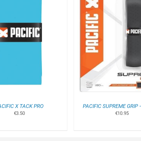
OEGEN AAN WINKELWAGEN
/
D
OPTIES SELECTEREN
DETAILS
P
H
M
V
D
O
K
G
W
O
D
P
ACIFIC X TACK PRO
PACIFIC SUPREME GRIP
€
3.50
€
10.95