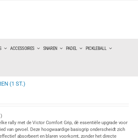
S
ACCESSOIRES
SNAREN
PADEL
PICKLEBALL
N (1 ST.)
)
elke rally met de Victor Comfort Grip, dé essentiële upgrade voor
ied van gevoel. Deze hoogwaardige basisgrip onderscheidt zich
 effectief absorbeert en blaren voorkomt, zonder het directe