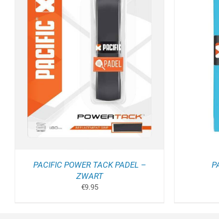
TOEVOEGEN AAN WINKELWAGEN
/
TOEV
DETAILS
PACIFIC POWER TACK PADEL –
P
ZWART
€
9.95