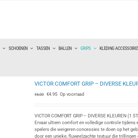
SCHOENEN
TASSEN
BALLEN
GRIPS
KLEDING ACCESSOIRE
VICTOR COMFORT GRIP – DIVERSE KLEURE
Oorspronkelijke
Huidige
€
4.95
Op voorraad
€
6.00
prijs
prijs
was:
is:
€6.00.
€4.95.
VICTOR COMFORT GRIP – DIVERSE KLEUREN (1 ST.
Ervaar ultiem comfort en volledige controle tijdens 
spelers die weigeren concessies te doen op het geb
door een unieke, fluweelzachte textuur die trillingen