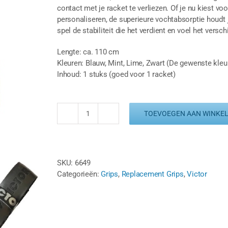
contact met je racket te verliezen. Of je nu kiest vo
personaliseren, de superieure vochtabsorptie houdt 
spel de stabiliteit die het verdient en voel het verschi
Lengte: ca. 110 cm
Kleuren: Blauw, Mint, Lime, Zwart (De gewenste kleu
Inhoud: 1 stuks (goed voor 1 racket)
TOEVOEGEN AAN WINKE
VICTOR
COMFORT
GRIP
-
SKU:
6649
DIVERSE
Categorieën:
Grips
,
Replacement Grips
,
Victor
KLEUREN
(1
ST.)
aantal