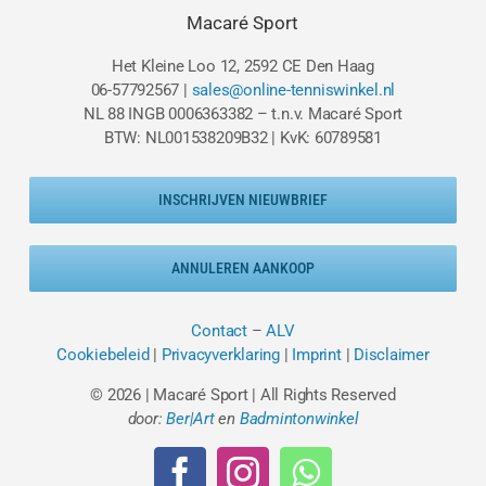
Macaré Sport
Het Kleine Loo 12, 2592 CE Den Haag
06-57792567 |
sales@online-tenniswinkel.nl
NL 88 INGB 0006363382 – t.n.v. Macaré Sport
BTW: NL001538209B32 | KvK: 60789581
INSCHRIJVEN NIEUWBRIEF
ANNULEREN AANKOOP
Contact
–
ALV
Cookiebeleid
|
Privacyverklaring
|
Imprint
|
Disclaimer
© 2026 | Macaré Sport | All Rights Reserved
door:
Ber|Art
en
Badmintonwinkel