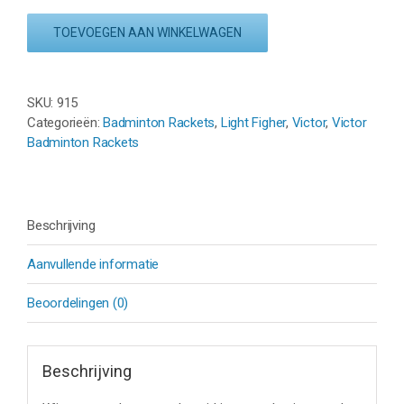
AURASPEED
LIGHT
TOEVOEGEN AAN WINKELWAGEN
FIGHTER
40
D
SKU:
915
-
Categorieën:
Badminton Rackets
,
Light Figher
,
Victor
,
Victor
ROOD
Badminton Rackets
aantal
Beschrijving
Aanvullende informatie
Beoordelingen (0)
Beschrijving