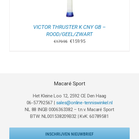
VICTOR THRUSTER K CNY GB –
ROOD/GEEL/ZWART
Oorspronkelijke
Huidige
€
159.95
€
179.95
prijs
prijs
was:
is:
€179.95.
€159.95.
Macaré Sport
Het Kleine Loo 12, 2592 CE Den Haag
06-57792567 |
sales@online-tenniswinkel.nl
NL 88 INGB 0006363382 – t.n.v. Macaré Sport
BTW: NL001538209B32 | KvK: 60789581
INSCHRIJVEN NIEUWBRIEF