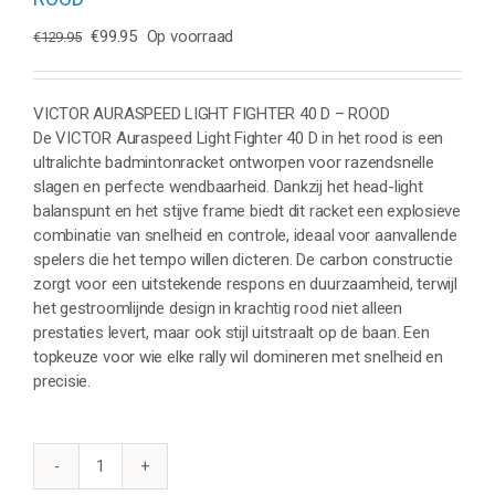
Oorspronkelijke
Huidige
€
99.95
Op voorraad
€
129.95
prijs
prijs
was:
is:
€129.95.
€99.95.
VICTOR AURASPEED LIGHT FIGHTER 40 D – ROOD
De VICTOR Auraspeed Light Fighter 40 D in het rood is een
ultralichte badmintonracket ontworpen voor razendsnelle
slagen en perfecte wendbaarheid. Dankzij het head-light
balanspunt en het stijve frame biedt dit racket een explosieve
combinatie van snelheid en controle, ideaal voor aanvallende
spelers die het tempo willen dicteren. De carbon constructie
zorgt voor een uitstekende respons en duurzaamheid, terwijl
het gestroomlijnde design in krachtig rood niet alleen
prestaties levert, maar ook stijl uitstraalt op de baan. Een
topkeuze voor wie elke rally wil domineren met snelheid en
precisie.
VICTOR