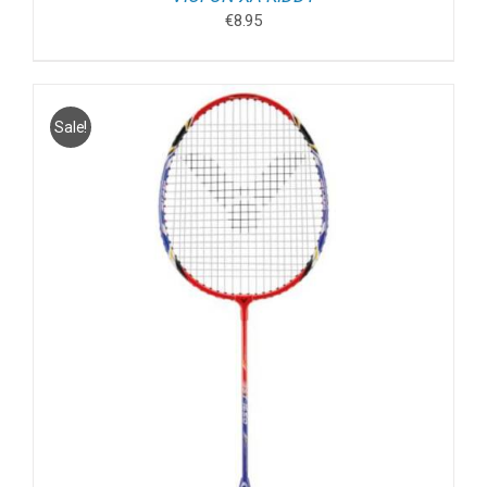
€
8.95
Sale!