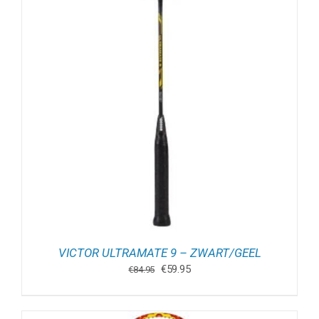
VICTOR ULTRAMATE 9 – ZWART/GEEL
Oorspronkelijke
Huidige
€
59.95
€
84.95
prijs
prijs
was:
is:
€84.95.
€59.95.