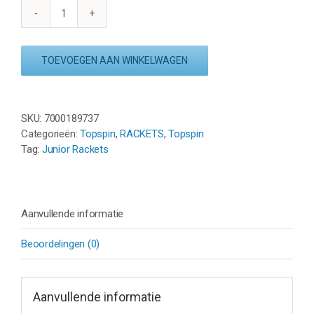
TOPSPIN
JUNIOR
17
TOEVOEGEN AAN WINKELWAGEN
INCH
-
PAARS
/
SKU:
7000189737
WIT
Categorieën:
Topspin
,
RACKETS
,
Topspin
aantal
Tag:
Junior Rackets
Aanvullende informatie
Beoordelingen (0)
Aanvullende informatie