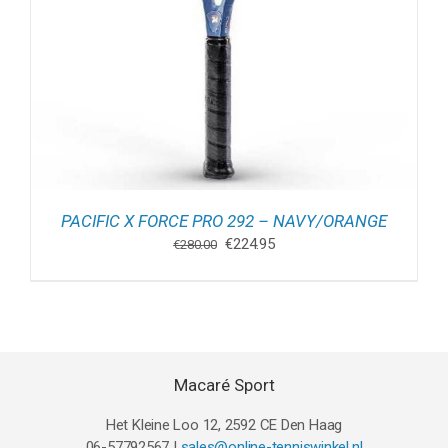
PACIFIC X FORCE PRO 292 – NAVY/ORANGE
Oorspronkelijke
Huidige
€
224.95
€
280.00
prijs
prijs
was:
is:
€280.00.
€224.95.
Macaré Sport
Het Kleine Loo 12, 2592 CE Den Haag
06-57792567 |
sales@online-tenniswinkel.nl