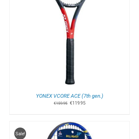
YONEX VCORE ACE (7th gen.)
Oorspronkelijke
Huidige
€
119.95
€
159.95
prijs
prijs
was:
is:
€159.95.
€119.95.
Sale!