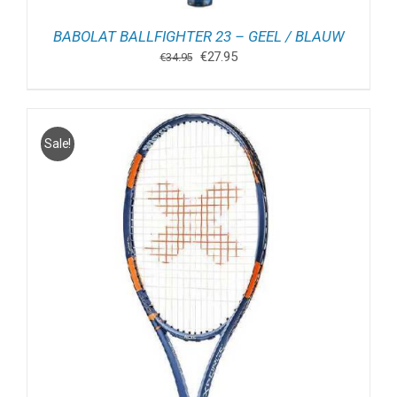
BABOLAT BALLFIGHTER 23 – GEEL / BLAUW
Oorspronkelijke
Huidige
€
27.95
€
34.95
prijs
prijs
was:
is:
€34.95.
€27.95.
Sale!