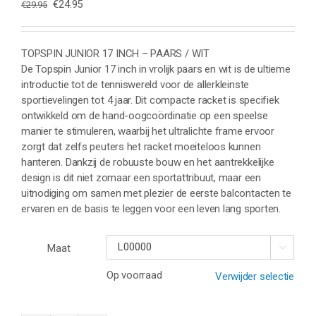
Oorspronkelijke
Huidige
€
24.95
€
29.95
prijs
prijs
was:
is:
€29.95.
€24.95.
TOPSPIN JUNIOR 17 INCH – PAARS / WIT
De Topspin Junior 17 inch in vrolijk paars en wit is de ultieme
introductie tot de tenniswereld voor de allerkleinste
sportievelingen tot 4 jaar. Dit compacte racket is specifiek
ontwikkeld om de hand-oogcoördinatie op een speelse
manier te stimuleren, waarbij het ultralichte frame ervoor
zorgt dat zelfs peuters het racket moeiteloos kunnen
hanteren. Dankzij de robuuste bouw en het aantrekkelijke
design is dit niet zomaar een sportattribuut, maar een
uitnodiging om samen met plezier de eerste balcontacten te
ervaren en de basis te leggen voor een leven lang sporten.
Maat

Op voorraad
Verwijder selectie