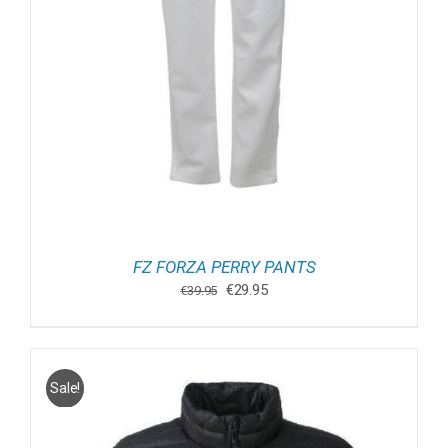
FZ FORZA PERRY PANTS
Oorspronkelijke
Huidige
€
29.95
€
39.95
prijs
prijs
was:
is:
€39.95.
€29.95.
Sale!