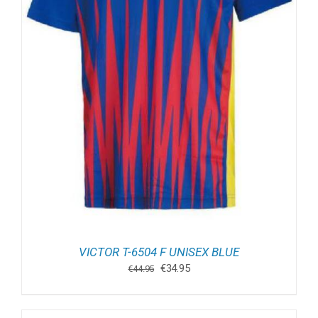
VICTOR T-6504 F UNISEX BLUE
Oorspronkelijke
Huidige
€
34.95
€
44.95
prijs
prijs
was:
is:
€44.95.
€34.95.