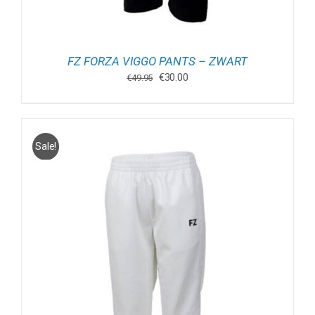
FZ FORZA VIGGO PANTS – ZWART
Oorspronkelijke
Huidige
€
30.00
€
49.95
prijs
prijs
was:
is:
€49.95.
€30.00.
Sale!