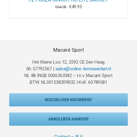
Oorspronkelijke
Huidige
€
49.95
€
64.95
prijs
prijs
was:
is:
€64.95.
€49.95.
Macaré Sport
Het Kleine Loo 12, 2592 CE Den Haag
06-57792567 |
sales@online-tenniswinkel.nl
NL 88 INGB 0006363382 – t.n.v. Macaré Sport
BTW: NL001538209B32 | KvK: 60789581
INSCHRIJVEN NIEUWBRIEF
ANNULEREN AANKOOP
Contact
–
ALV