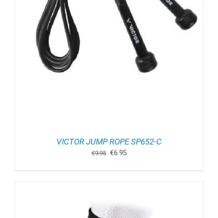
VICTOR JUMP ROPE SP652-C
Oorspronkelijke
Huidige
€
6.95
€
9.95
prijs
prijs
was:
is:
€9.95.
€6.95.