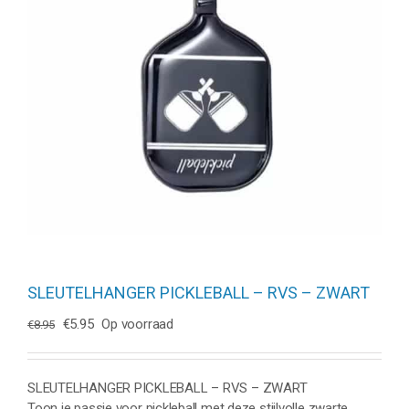
SLEUTELHANGER PICKLEBALL – RVS – ZWART
Oorspronkelijke
Huidige
€
5.95
Op voorraad
€
8.95
prijs
prijs
was:
is:
€8.95.
€5.95.
SLEUTELHANGER PICKLEBALL – RVS – ZWART
Toon je passie voor pickleball met deze stijlvolle zwarte