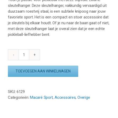
sleutelhanger. Deze sleutelhanger, vakkundig vervaardigd uit
duurzaam roestvrij staal, is een subtiele knipoog naar jouw
favoriete sport. Het is een compact en stoer accessoire dat
je sleutels bij elkaar houdt. Of je nu naar de baan gaat of niet,
met deze sleutelhanger laat je overal zien dat je een echte
pickleball-liefhebber bent.
SLEUTELHANGER
PICKLEBALL
-
TOEVOEGEN AAN WINKELWAGEN
RVS
-
ZWART
SKU:
6129
aantal
Categorieën:
Macaré Sport
,
Accessoires
,
Overige