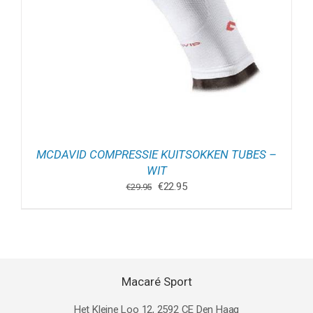
MCDAVID COMPRESSIE KUITSOKKEN TUBES –
WIT
Oorspronkelijke
Huidige
€
22.95
€
29.95
prijs
prijs
was:
is:
€29.95.
€22.95.
Macaré Sport
Het Kleine Loo 12, 2592 CE Den Haag