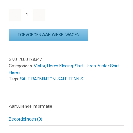
VICTOR
SHIRT
T-
TOEVOEGEN AAN WINKELWAGEN
23101
D
-
ROOD/GEEL
SKU:
7000128347
aantal
Categorieën:
Victor
,
Heren Kleding
,
Shirt Heren
,
Victor Shirt
Heren
Tags:
SALE BADMINTON
,
SALE TENNIS
Aanvullende informatie
Beoordelingen (0)