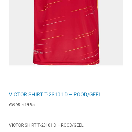
VICTOR SHIRT T-23101 D – ROOD/GEEL
Oorspronkelijke
Huidige
€
19.95
€
39.95
prijs
prijs
was:
is:
€39.95.
€19.95.
VICTOR SHIRT T-23101 D – ROOD/GEEL