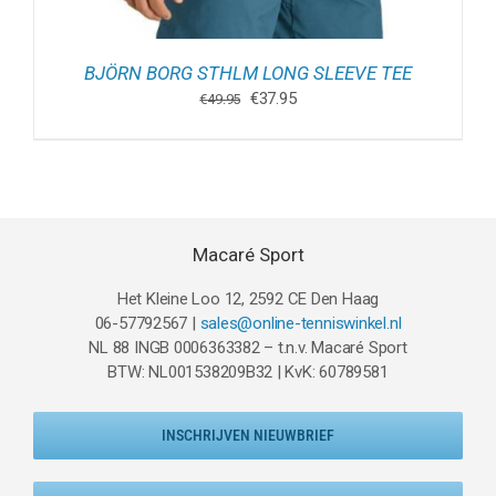
BJÖRN BORG STHLM LONG SLEEVE TEE
Oorspronkelijke
Huidige
€
37.95
€
49.95
prijs
prijs
was:
is:
€49.95.
€37.95.
Macaré Sport
Het Kleine Loo 12, 2592 CE Den Haag
06-57792567 |
sales@online-tenniswinkel.nl
NL 88 INGB 0006363382 – t.n.v. Macaré Sport
BTW: NL001538209B32 | KvK: 60789581
INSCHRIJVEN NIEUWBRIEF