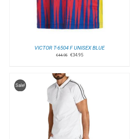
VICTOR T-6504 F UNISEX BLUE
Oorspronkelijke
Huidige
€
34.95
€
44.95
prijs
prijs
was:
is:
€44.95.
€34.95.
Sale!