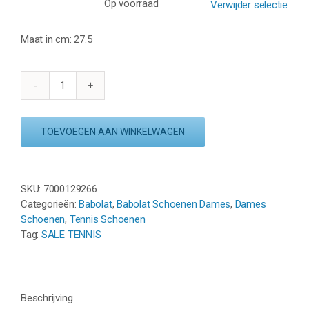
Op voorraad
Verwijder selectie
Maat in cm: 27.5
BABOLAT
SFX3
ALL
TOEVOEGEN AAN WINKELWAGEN
COURT
-
ROZE
aantal
SKU:
7000129266
Categorieën:
Babolat
,
Babolat Schoenen Dames
,
Dames
Schoenen
,
Tennis Schoenen
Tag:
SALE TENNIS
Beschrijving