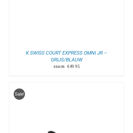
K SWISS COURT EXPRESS OMNI JR –
GRIJS/BLAUW
Oorspronkelijke
Huidige
€
49.95
€
54.95
prijs
prijs
was:
is:
€54.95.
€49.95.
Sale!