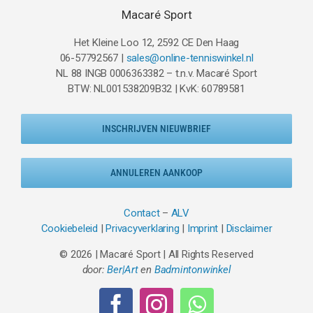
Macaré Sport
Het Kleine Loo 12, 2592 CE Den Haag
06-57792567 |
sales@online-tenniswinkel.nl
NL 88 INGB 0006363382 – t.n.v. Macaré Sport
BTW: NL001538209B32 | KvK: 60789581
INSCHRIJVEN NIEUWBRIEF
ANNULEREN AANKOOP
Contact
–
ALV
Cookiebeleid
|
Privacyverklaring
|
Imprint
|
Disclaimer
© 2026 | Macaré Sport | All Rights Reserved
door:
Ber|Art
en
Badmintonwinkel