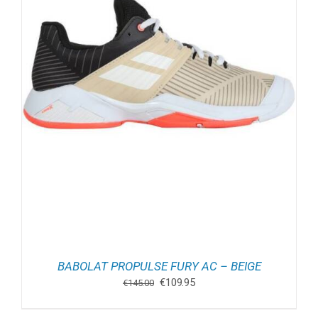
BABOLAT PROPULSE FURY AC – BEIGE
Oorspronkelijke
Huidige
€
109.95
€
145.00
prijs
prijs
was:
is: