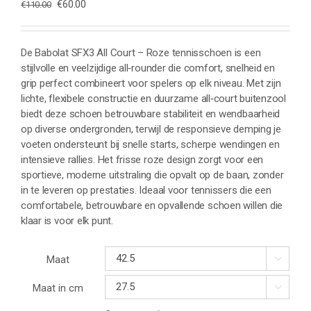
Oorspronkelijke
Huidige
€
60.00
€
110.00
prijs
prijs
was:
is:
€110.00.
€60.00.
De Babolat SFX3 All Court – Roze tennisschoen is een
stijlvolle en veelzijdige all‑rounder die comfort, snelheid en
grip perfect combineert voor spelers op elk niveau. Met zijn
lichte, flexibele constructie en duurzame all‑court buitenzool
biedt deze schoen betrouwbare stabiliteit en wendbaarheid
op diverse ondergronden, terwijl de responsieve demping je
voeten ondersteunt bij snelle starts, scherpe wendingen en
intensieve rallies. Het frisse roze design zorgt voor een
sportieve, moderne uitstraling die opvalt op de baan, zonder
in te leveren op prestaties. Ideaal voor tennissers die een
comfortabele, betrouwbare en opvallende schoen willen die
klaar is voor elk punt.
Maat

Maat in cm
