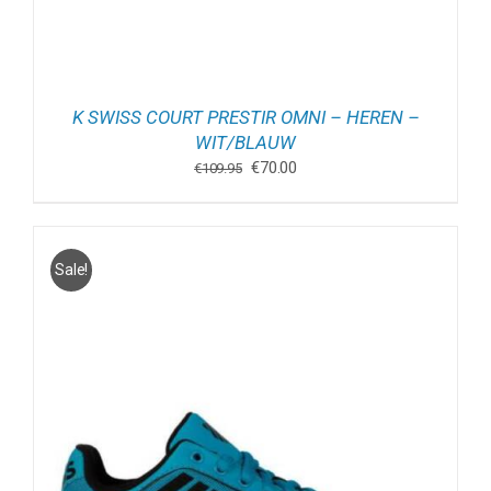
K SWISS COURT PRESTIR OMNI – HEREN –
WIT/BLAUW
Oorspronkelijke
Huidige
€
70.00
€
109.95
prijs
prijs
was:
is:
€109.95.
€70.00.
Sale!