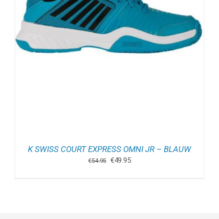
K SWISS COURT EXPRESS OMNI JR – BLAUW
Oorspronkelijke
Huidige
€
49.95
€
54.95
prijs
prijs
was:
is:
€54.95.
€49.95.