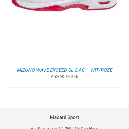
MIZUNO WAVE EXCEED SL 2 AC – WIT/ROZE
Oorspronkelijke
Huidige
€
99.95
€
109.95
prijs
prijs
was:
is:
€109.95.
€99.95.
Macaré Sport
Het Kleine Loo 12, 2592 CE Den Haag