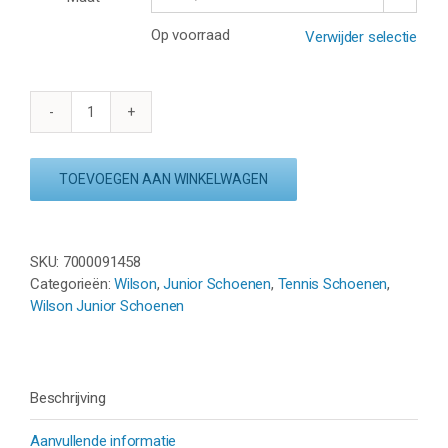
Op voorraad
Verwijder selectie
WILSON
RUSH
PRO
TOEVOEGEN AAN WINKELWAGEN
JR
QL
BLUE/WHITE/TANGERINE
aantal
SKU:
7000091458
Categorieën:
Wilson
,
Junior Schoenen
,
Tennis Schoenen
,
Wilson Junior Schoenen
Beschrijving
Aanvullende informatie