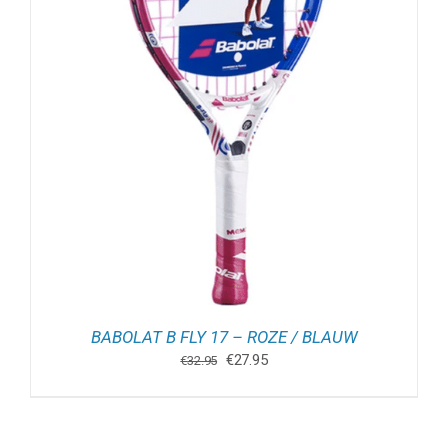
BABOLAT B FLY 17 – ROZE / BLAUW
Oorspronkelijke
Huidige
€
27.95
€
32.95
prijs
prijs
was:
is:
€32.95.
€27.95.