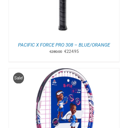
PACIFIC X FORCE PRO 308 – BLUE/ORANGE
Oorspronkelijke
Huidige
€
224.95
€
280.00
prijs
prijs
was:
is:
€280.00.
€224.95.
Sale!