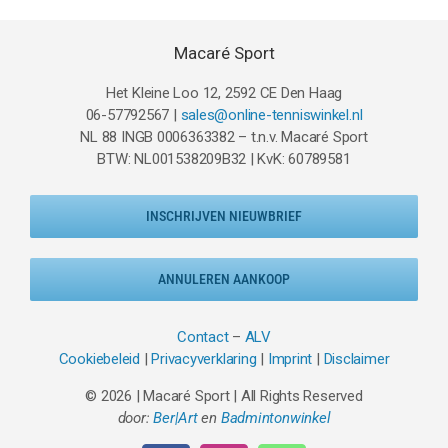
Macaré Sport
Het Kleine Loo 12, 2592 CE Den Haag
06-57792567 |
sales@online-tenniswinkel.nl
NL 88 INGB 0006363382 – t.n.v. Macaré Sport
BTW: NL001538209B32 | KvK: 60789581
INSCHRIJVEN NIEUWBRIEF
ANNULEREN AANKOOP
Contact
–
ALV
Cookiebeleid
|
Privacyverklaring
|
Imprint
|
Disclaimer
© 2026 | Macaré Sport | All Rights Reserved
door:
Ber|Art
en
Badmintonwinkel