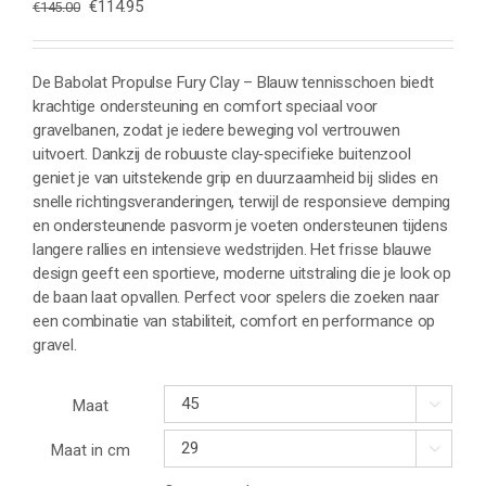
Oorspronkelijke
Huidige
€
114.95
€
145.00
prijs
prijs
was:
is:
€145.00.
€114.95.
De Babolat Propulse Fury Clay – Blauw tennisschoen biedt
krachtige ondersteuning en comfort speciaal voor
gravelbanen, zodat je iedere beweging vol vertrouwen
uitvoert. Dankzij de robuuste clay‑specifieke buitenzool
geniet je van uitstekende grip en duurzaamheid bij slides en
snelle richtingsveranderingen, terwijl de responsieve demping
en ondersteunende pasvorm je voeten ondersteunen tijdens
langere rallies en intensieve wedstrijden. Het frisse blauwe
design geeft een sportieve, moderne uitstraling die je look op
de baan laat opvallen. Perfect voor spelers die zoeken naar
een combinatie van stabiliteit, comfort en performance op
gravel.
Maat

Maat in cm
