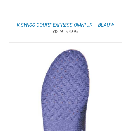
K SWISS COURT EXPRESS OMNI JR – BLAUW
Oorspronkelijke
Huidige
€
49.95
€
54.95
prijs
prijs
was:
is:
€54.95.
€49.95.