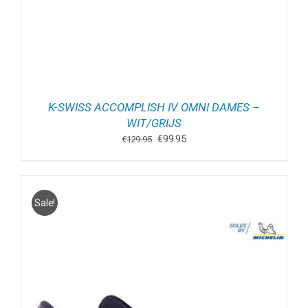
K-SWISS ACCOMPLISH IV OMNI DAMES –
WIT/GRIJS
Oorspronkelijke
Huidige
€
99.95
€
129.95
prijs
prijs
was:
is:
€129.95.
€99.95.
Sale!