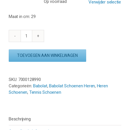
Op voorraad
Verwijder selectie
Maat in cm: 29
BABOLAT
PROPULSE
FURY
TOEVOEGEN AAN WINKELWAGEN
CLAY
-
BLAUW
aantal
SKU:
7000128990
Categorieën:
Babolat
,
Babolat Schoenen Heren
,
Heren
Schoenen
,
Tennis Schoenen
Beschrijving