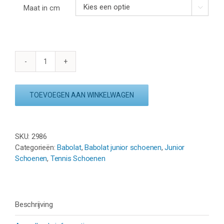
Maat in cm

BABOLAT
PROPULSE
ALL
TOEVOEGEN AAN WINKELWAGEN
COURT
JR.
-
GREY/YELLOW
SKU:
2986
aantal
Categorieën:
Babolat
,
Babolat junior schoenen
,
Junior
Schoenen
,
Tennis Schoenen
Beschrijving