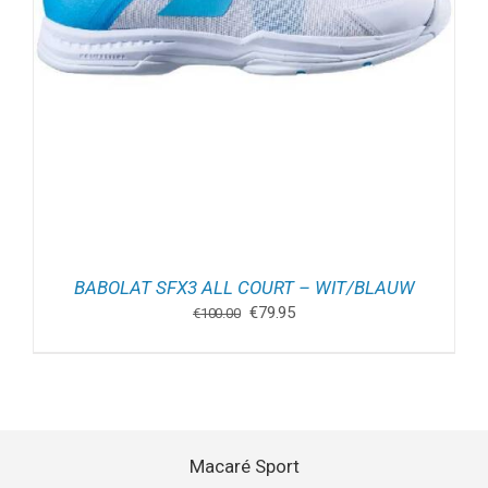
BABOLAT SFX3 ALL COURT – WIT/BLAUW
Oorspronkelijke
Huidige
€
79.95
€
100.00
prijs
prijs
was:
is:
€100.00.
€79.95.
Macaré Sport