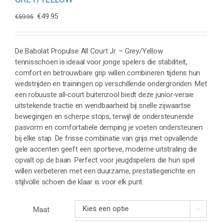
Oorspronkelijke
Huidige
€
49.95
€
59.95
prijs
prijs
was:
is:
€59.95.
€49.95.
De Babolat Propulse All Court Jr. – Grey/Yellow
tennisschoen is ideaal voor jonge spelers die stabiliteit,
comfort en betrouwbare grip willen combineren tijdens hun
wedstrijden en trainingen op verschillende ondergronden. Met
een robuuste all‑court buitenzool biedt deze junior‑versie
uitstekende tractie en wendbaarheid bij snelle zijwaartse
bewegingen en scherpe stops, terwijl de ondersteunende
pasvorm en comfortabele demping je voeten ondersteunen
bij elke stap. De frisse combinatie van grijs met opvallende
gele accenten geeft een sportieve, moderne uitstraling die
opvalt op de baan. Perfect voor jeugdspelers die hun spel
willen verbeteren met een duurzame, prestatiegerichte en
stijlvolle schoen die klaar is voor elk punt.
Maat
