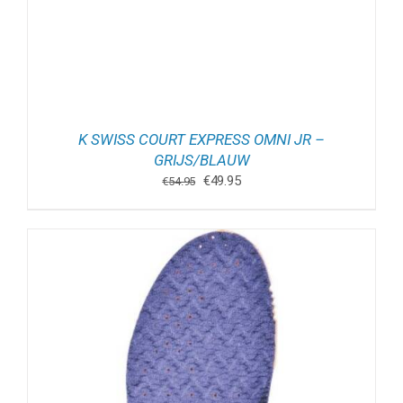
K SWISS COURT EXPRESS OMNI JR –
GRIJS/BLAUW
Oorspronkelijke
Huidige
€
49.95
€
54.95
prijs
prijs
was:
is:
€54.95.
€49.95.