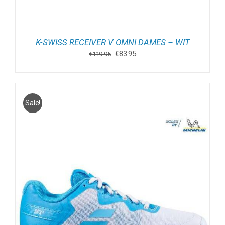
K-SWISS RECEIVER V OMNI DAMES – WIT
Oorspronkelijke
Huidige
€
83.95
€
119.95
prijs
prijs
was:
is:
€119.95.
€83.95.
Sale!