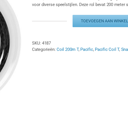
voor diverse speelstijlen. Deze rol bevat 200 meter 
TOEVOEGEN AAN WINKE
PACIFIC
SPIN
6
CONTROL
SKU:
4187
1.25
Categorieën:
Coil 200m T
,
Pacific
,
Pacific Coil T
,
Sna
-
ZWART
-
COIL
200M
aantal