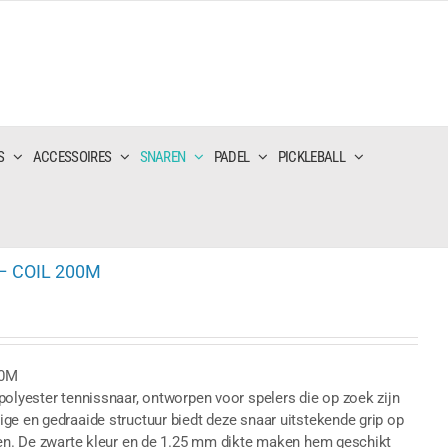
S
ACCESSOIRES
SNAREN
PADEL
PICKLEBALL
– COIL 200M
00M
polyester tennissnaar, ontworpen voor spelers die op zoek zijn
ge en gedraaide structuur biedt deze snaar uitstekende grip op
eden. De zwarte kleur en de 1.25 mm dikte maken hem geschikt