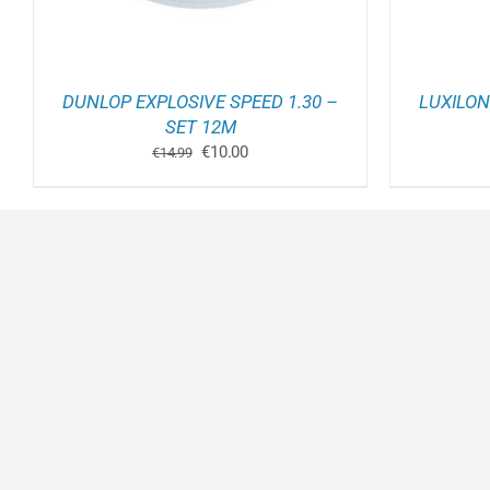
DUNLOP EXPLOSIVE SPEED 1.30 –
LUXILON
SET 12M
Oorspronkelijke
Huidige
€
10.00
€
14.99
prijs
prijs
was:
is:
€14.99.
€10.00.