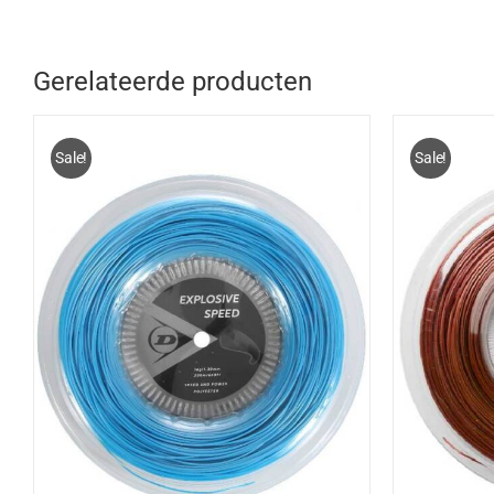
Gerelateerde producten
Sale!
Sale!
TOEVOEGEN AAN WINKELWAGEN
/
TOEV
DETAILS