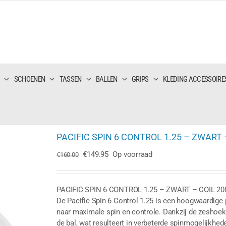
SCHOENEN
TASSEN
BALLEN
GRIPS
KLEDING ACCESSOIRE
PACIFIC SPIN 6 CONTROL 1.25 – ZWART 
Oorspronkelijke
Huidige
€
149.95
Op voorraad
€
160.00
prijs
prijs
was:
is:
€160.00.
€149.95.
PACIFIC SPIN 6 CONTROL 1.25 – ZWART – COIL 2
De Pacific Spin 6 Control 1.25 is een hoogwaardige 
naar maximale spin en controle. Dankzij de zeshoeki
de bal, wat resulteert in verbeterde spinmogelijkh