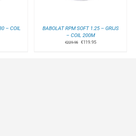
0 – COIL
BABOLAT RPM SOFT 1.25 – GRIJS
– COIL 200M
kelijke
uidige
Oorspronkelijke
Huidige
€
119.95
€
229.95
rijs
prijs
prijs
:
was:
is:
134.95.
€229.95.
€119.95.