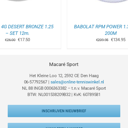
 4G DESERT BRONZE 1.25
BABOLAT RPM POWER 1.3
– SET 12m.
200M
Oorspronkelijke
Huidige
Oorspron
H
€
17.50
€
134.95
€
26.00
€
209.95
prijs
prijs
prijs
p
was:
is:
was:
is
€26.00.
€17.50.
€209.95.
€
Macaré Sport
Het Kleine Loo 12, 2592 CE Den Haag
06-57792567 |
sales@online-tenniswinkel.nl
NL 88 INGB 0006363382 – t.n.v. Macaré Sport
BTW: NL001538209B32 | KvK: 60789581
INSCHRIJVEN NIEUWBRIEF