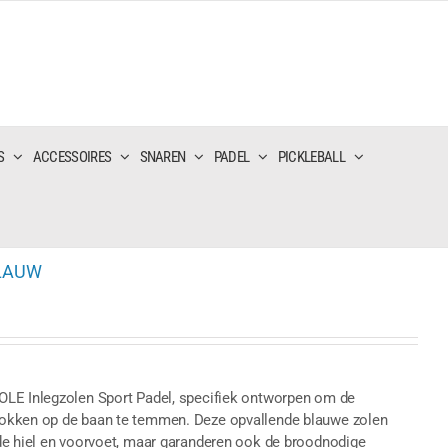
S
ACCESSOIRES
SNAREN
PADEL
PICKLEBALL
BLAUW
OLE Inlegzolen Sport Padel, specifiek ontworpen om de
hokken op de baan te temmen. Deze opvallende blauwe zolen
de hiel en voorvoet, maar garanderen ook de broodnodige