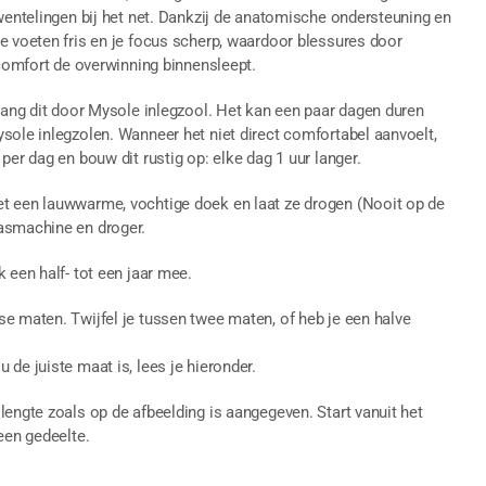
mwentelingen bij het net. Dankzij de anatomische ondersteuning en
e voeten fris en je focus scherp, waardoor blessures door
 comfort de overwinning binnensleept.
rvang dit door Mysole inlegzool. Het kan een paar dagen duren
sole inlegzolen. Wanneer het niet direct comfortabel aanvoelt,
per dag en bouw dit rustig op: elke dag 1 uur langer.
et een lauwwarme, vochtige doek en laat ze drogen (Nooit op de
asmachine en droger.
 een half- tot een jaar mee.
e maten. Twijfel je tussen twee maten, of heb je een halve
de juiste maat is, lees je hieronder.
lengte zoals op de afbeelding is aangegeven. Start vanuit het
een gedeelte.