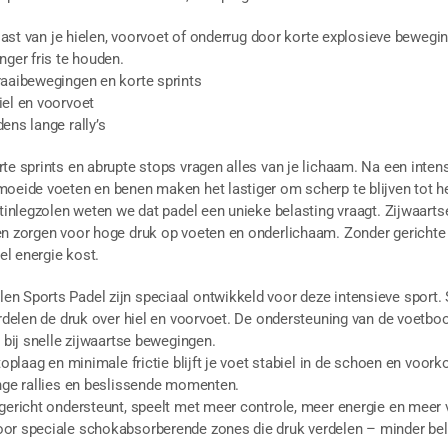
l last van je hielen, voorvoet of onderrug door korte explosieve bewegi
nger fris te houden.
raaibewegingen en korte sprints
iel en voorvoet
ens lange rally’s
te sprints en abrupte stops vragen alles van je lichaam. Na een inten
oeide voeten en benen maken het lastiger om scherp te blijven tot he
rtinlegzolen weten we dat padel een unieke belasting vraagt. Zijwaart
en zorgen voor hoge druk op voeten en onderlichaam. Zonder gerichte
l energie kost.
n Sports Padel zijn speciaal ontwikkeld voor deze intensieve spor
erdelen de druk over hiel en voorvoet. De ondersteuning van de voetboog 
t bij snelle zijwaartse bewegingen.
 toplaag en minimale frictie blijft je voet stabiel in de schoen en voo
ange rallies en beslissende momenten.
tgericht ondersteunt, speelt met meer controle, meer energie en meer
or speciale schokabsorberende zones die druk verdelen – minder bela