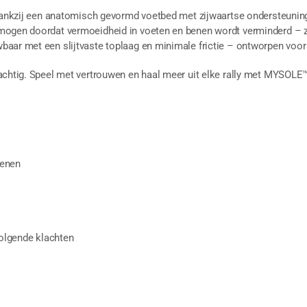
 dankzij een anatomisch gevormd voetbed met zijwaartse ondersteunin
gen doordat vermoeidheid in voeten en benen wordt verminderd – zodat
aar met een slijtvaste toplaag en minimale frictie – ontworpen voor 
achtig. Speel met vertrouwen en haal meer uit elke rally met MYSOLE™
benen
volgende klachten