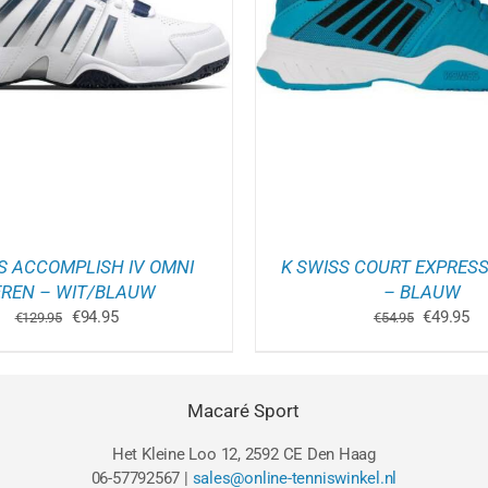
DIT
D
IES SELECTEREN
/
DETAILS
OPTIES SELECTEREN
PRODUCT
P
HEEFT
H
MEERDERE
M
VARIATIES.
V
DEZE
D
OPTIE
O
KAN
K
GEKOZEN
G
WORDEN
W
OP
O
DE
D
PRODUCTPAGINA
P
S ACCOMPLISH IV OMNI
K SWISS COURT EXPRESS
REN – WIT/BLAUW
– BLAUW
Oorspronkelijke
Huidige
Oorspron
Hu
€
94.95
€
49.95
€
129.95
€
54.95
prijs
prijs
prijs
pri
was:
is:
was:
is:
€129.95.
€94.95.
€54.95.
€4
Macaré Sport
Het Kleine Loo 12, 2592 CE Den Haag
06-57792567 |
sales@online-tenniswinkel.nl