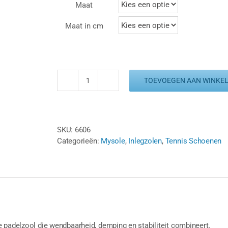
Maat
Maat in cm
TOEVOEGEN AAN WINKE
MYSOLE
INLEGZOLEN
SPORT
PADEL
SKU:
6606
-
Categorieën:
Mysole
,
Inlegzolen
,
Tennis Schoenen
BLAUW
aantal
 padelzool die wendbaarheid, demping en stabiliteit combineert.