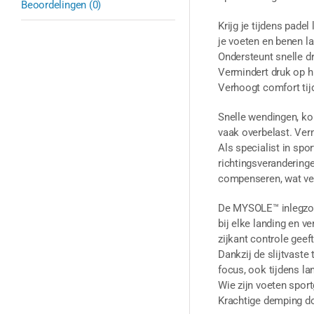
Beoordelingen (0)
Krijg je tijdens pade
je voeten en benen la
Ondersteunt snelle d
Vermindert druk op h
Verhoogt comfort tijd
Snelle wendingen, kor
vaak overbelast. Verm
Als specialist in spo
richtingsverandering
compenseren, wat vee
De MYSOLE™ inlegzole
bij elke landing en v
zijkant controle geef
Dankzij de slijtvaste
focus, ook tijdens l
Wie zijn voeten spor
Krachtige demping do