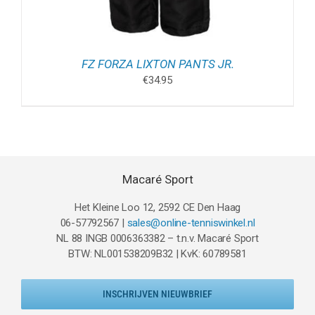
FZ FORZA LIXTON PANTS JR.
€
34.95
Macaré Sport
Het Kleine Loo 12, 2592 CE Den Haag
06-57792567 |
sales@online-tenniswinkel.nl
NL 88 INGB 0006363382 – t.n.v. Macaré Sport
BTW: NL001538209B32 | KvK: 60789581
INSCHRIJVEN NIEUWBRIEF