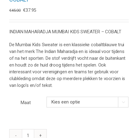
Oorspronkelijke
Huidige
€
37.95
€
45.00
prijs
prijs
was:
is:
€45.00.
€37.95.
INDIAN MAHARADJA MUMBAI KIDS SWEATER – COBALT
De Mumbai Kids Sweater is een klassieke cobaltblauwe trui
van het merk The Indian Maharadja en is ideaal voor tijdens
of na het sporten. De stof verdrijft vocht naar de buitenkant
en houdt zo de huid droog tijdens het spelen. Ook
interessant voor verenigingen en teams ter gebruik voor
clubkleding omdat deze op meerdere plekken te voorzien is
van logo’s en/of tekst.
Maat
