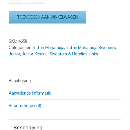
INDIAN
MAHARADJA
MUMBAI
TOEVOEGEN AAN WINKELWAGEN
KIDS
SWEATER
-
COBALT
SKU:
4658
aantal
Categorieën:
Indian Maharadja
,
Indian Maharadja Sweaters
Junior
,
Junior Kleding
,
Sweaters & Hoodies junior
Beschrijving
Aanvullende informatie
Beoordelingen (0)
Beschrijving