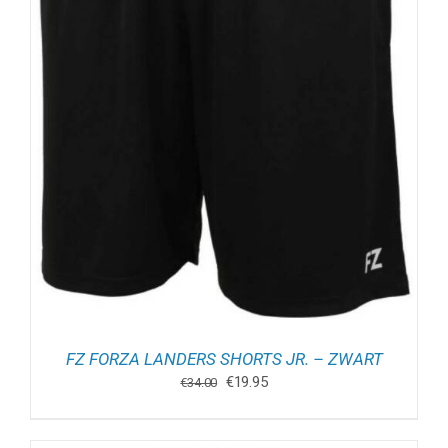
FZ FORZA LANDERS SHORTS JR. – ZWART
Oorspronkelijke
Huidige
€
19.95
€
34.00
prijs
prijs
was:
is:
€34.00.
€19.95.