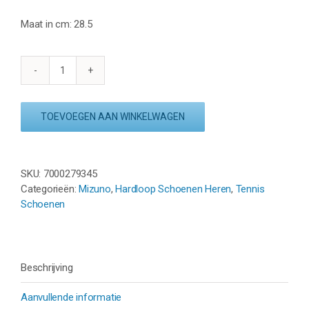
Maat in cm: 28.5
MIZUNO
WAVE
ULTIMA
TOEVOEGEN AAN WINKELWAGEN
16
-
NIMBUS
CLOUD
SKU:
7000279345
aantal
Categorieën:
Mizuno
,
Hardloop Schoenen Heren
,
Tennis
Schoenen
Beschrijving
Aanvullende informatie