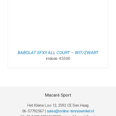
BABOLAT SFX3 ALL COURT – WIT/ZWART
Oorspronkelijke
Huidige
€
55.00
€
100.00
prijs
prijs
was:
is:
€100.00.
€55.00.
Macaré Sport
Het Kleine Loo 12, 2592 CE Den Haag
06-57792567 |
sales@online-tenniswinkel.nl