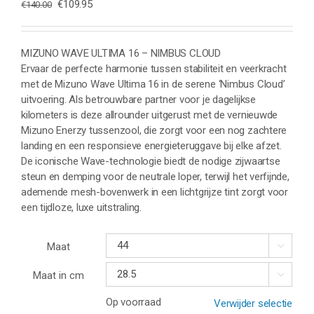
Oorspronkelijke
Huidige
€
109.95
€
140.00
prijs
prijs
was:
is:
€140.00.
€109.95.
MIZUNO WAVE ULTIMA 16 – NIMBUS CLOUD
Ervaar de perfecte harmonie tussen stabiliteit en veerkracht
met de Mizuno Wave Ultima 16 in de serene ‘Nimbus Cloud’
uitvoering. Als betrouwbare partner voor je dagelijkse
kilometers is deze allrounder uitgerust met de vernieuwde
Mizuno Enerzy tussenzool, die zorgt voor een nog zachtere
landing en een responsieve energieteruggave bij elke afzet.
De iconische Wave-technologie biedt de nodige zijwaartse
steun en demping voor de neutrale loper, terwijl het verfijnde,
ademende mesh-bovenwerk in een lichtgrijze tint zorgt voor
een tijdloze, luxe uitstraling.
Maat

Maat in cm

Op voorraad
Verwijder selectie