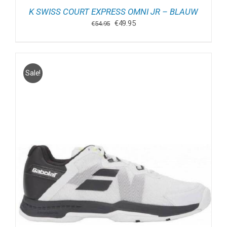
K SWISS COURT EXPRESS OMNI JR – BLAUW
Oorspronkelijke
Huidige
€
49.95
€
54.95
prijs
prijs
was:
is:
€54.95.
€49.95.
Sale!