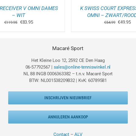
PRODUCTPAGINA
P
 RECEIVER V OMNI DAMES
K SWISS COURT EXPRES
– WIT
OMNI – ZWART/ROO
Oorspronkelijke
Huidige
Oorspron
Hu
€
83.95
€
49.95
€
119.95
€
54.99
prijs
prijs
prijs
pri
was:
is:
was:
is:
€119.95.
€83.95.
€54.99.
€4
Macaré Sport
Het Kleine Loo 12, 2592 CE Den Haag
06-57792567 |
sales@online-tenniswinkel.nl
NL 88 INGB 0006363382 – t.n.v. Macaré Sport
BTW: NL001538209B32 | KvK: 60789581
INSCHRIJVEN NIEUWBRIEF
ANNULEREN AANKOOP
Contact
–
ALV