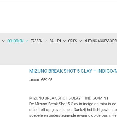
SCHOENEN
TASSEN
BALLEN
GRIPS
KLEDING ACCESSOIRE
MIZUNO BREAK SHOT 5 CLAY – INDIGO/
Oorspronkelijke
Huidige
€
59.95
€
80.00
prijs
prijs
was:
is:
€80.00.
€59.95.
MIZUNO BREAK SHOT 5 CLAY – INDIGO/MINT
De Mizuno Break Shot 5 Clay in indigo en mint is de
stabiliteit op gravelbanen. Dankzij het lichtgewich
soepele en ondersteunende ervaring op de baan. Het