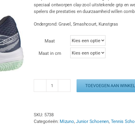
speciaal ontworpen clay-zool uitstekende grip en we
spelers die prestaties en duurzaamheid willen comb
Ondergrond: Gravel, Smashcourt, Kunstgras
Maat
Maat in cm
TOEVOEGEN AAN WINKE
MIZUNO
BREAK
SHOT
5
SKU:
5738
CLAY
Categorieën:
Mizuno
,
Junior Schoenen
,
Tennis Sch
-
INDIGO/MINT
aantal