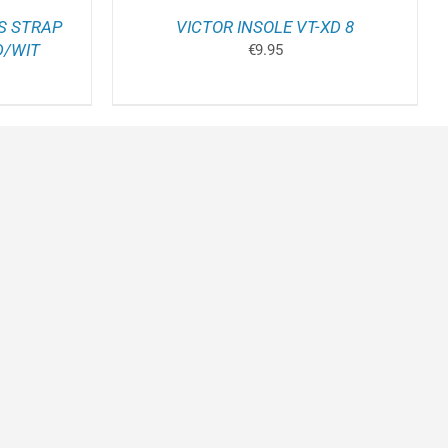
RODUCTPAGINA
S STRAP
VICTOR INSOLE VT-XD 8
D/WIT
€
9.95
kelijke
idige
js
9.95.