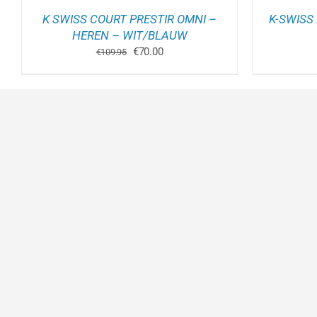
INA
PRODUCTPAGINA
K SWISS COURT PRESTIR OMNI –
K-SWISS
HEREN – WIT/BLAUW
Oorspronkelijke
Huidige
€
70.00
€
109.95
prijs
prijs
was:
is:
€109.95.
€70.00.