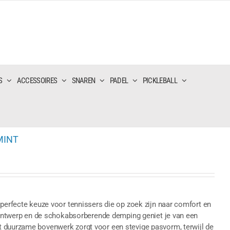
S
ACCESSOIRES
SNAREN
PADEL
PICKLEBALL
MINT
 perfecte keuze voor tennissers die op zoek zijn naar comfort en
t ontwerp en de schokabsorberende demping geniet je van een
 duurzame bovenwerk zorgt voor een stevige pasvorm, terwijl de