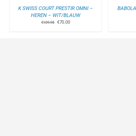
INA
PRODUCTPAGINA
K SWISS COURT PRESTIR OMNI –
BABOLA
HEREN – WIT/BLAUW
Oorspronkelijke
Huidige
€
70.00
€
109.95
prijs
prijs
was:
is:
€109.95.
€70.00.