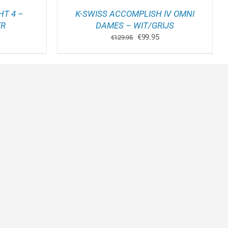
RODUCTPAGINA
HT 4 –
K-SWISS ACCOMPLISH IV OMNI
ER
DAMES – WIT/GRIJS
kelijke
idige
Oorspronkelijke
Huidige
€
99.95
€
129.95
ijs
prijs
prijs
:
was:
is:
5.00.
€129.95.
€99.95.