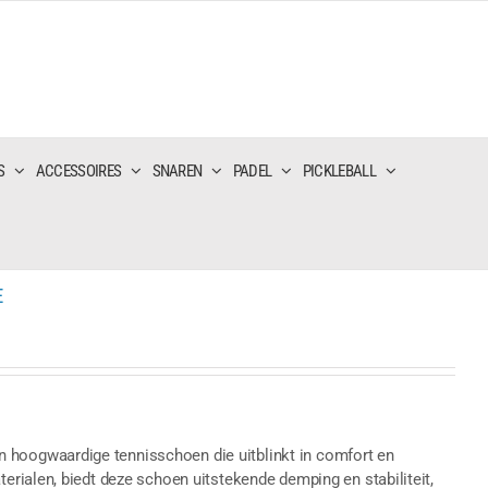
S
ACCESSOIRES
SNAREN
PADEL
PICKLEBALL
E
oogwaardige tennisschoen die uitblinkt in comfort en
rialen, biedt deze schoen uitstekende demping en stabiliteit,