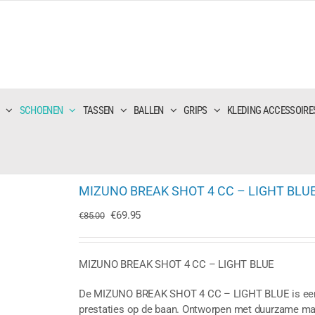
SCHOENEN
TASSEN
BALLEN
GRIPS
KLEDING ACCESSOIRE
MIZUNO BREAK SHOT 4 CC – LIGHT BLU
Oorspronkelijke
Huidige
€
69.95
€
85.00
prijs
prijs
was:
is:
€85.00.
€69.95.
MIZUNO BREAK SHOT 4 CC – LIGHT BLUE
De MIZUNO BREAK SHOT 4 CC – LIGHT BLUE is een h
prestaties op de baan. Ontworpen met duurzame mate