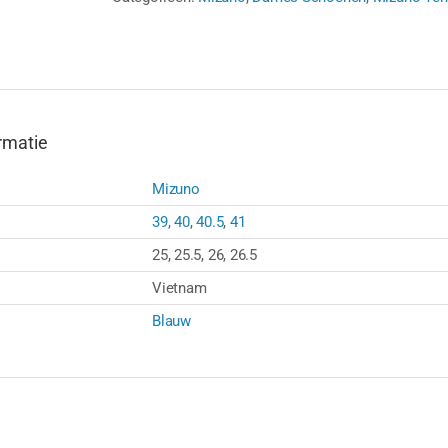
LIGHT
BLUE
aantal
rmatie
Mizuno
39
,
40
,
40.5
,
41
25, 25.5, 26, 26.5
Vietnam
Blauw