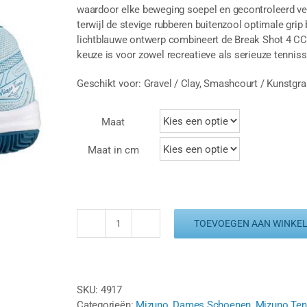
waardoor elke beweging soepel en gecontroleerd ve
terwijl de stevige rubberen buitenzool optimale grip 
lichtblauwe ontwerp combineert de Break Shot 4 CC z
keuze is voor zowel recreatieve als serieuze tenniss
Geschikt voor: Gravel / Clay, Smashcourt / Kunstgra
Maat
Maat in cm
TOEVOEGEN AAN WINKE
MIZUNO
BREAK
SHOT
4
SKU:
4917
CC
Categorieën:
Mizuno
,
Dames Schoenen
,
Mizuno Ten
-