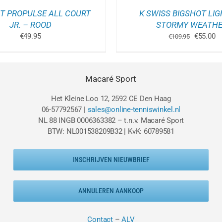
PRODUCTPAGINA
P
T PROPULSE ALL COURT
K SWISS BIGSHOT LIG
JR. – ROOD
STORMY WEATH
Oorspron
Hu
€
49.95
€
55.00
€
109.95
prijs
pr
was:
is
€109.95.
€5
Macaré Sport
Het Kleine Loo 12, 2592 CE Den Haag
06-57792567 |
sales@online-tenniswinkel.nl
NL 88 INGB 0006363382 – t.n.v. Macaré Sport
BTW: NL001538209B32 | KvK: 60789581
INSCHRIJVEN NIEUWBRIEF
ANNULEREN AANKOOP
Contact
–
ALV