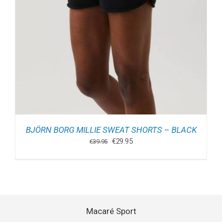
BJÖRN BORG MILLIE SWEAT SHORTS – BLACK
Oorspronkelijke
Huidige
€
29.95
€
39.95
prijs
prijs
was:
is:
€39.95.
€29.95.
Macaré Sport