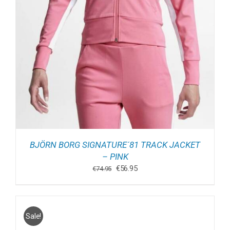
BJÖRN BORG SIGNATURE´81 TRACK JACKET
– PINK
Oorspronkelijke
Huidige
€
56.95
€
74.95
prijs
prijs
was:
is:
€74.95.
€56.95.
Sale!