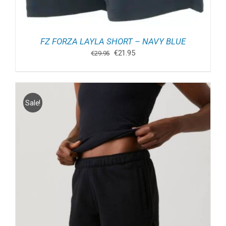
FZ FORZA LAYLA SHORT – NAVY BLUE
Oorspronkelijke
Huidige
€
21.95
€
29.95
prijs
prijs
was:
is:
€29.95.
€21.95.
Sale!