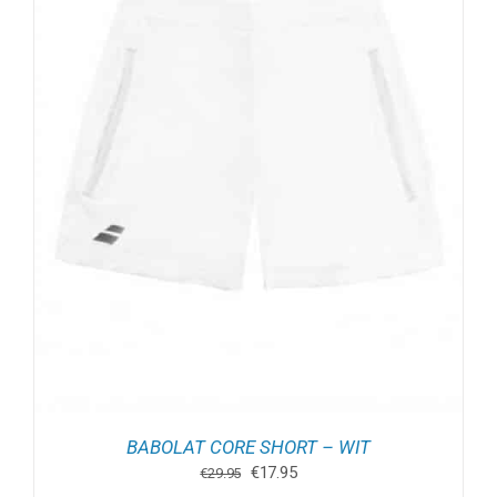
BABOLAT CORE SHORT – WIT
Oorspronkelijke
Huidige
€
17.95
€
29.95
prijs
prijs