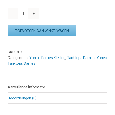
YONEX
LADY
TANK
TOEVOEGEN AAN WINKELWAGEN
16511EX
-
CRYSTAL
BLUE
SKU:
787
aantal
Categorieën:
Yonex
,
Dames Kleding
,
Tanktops Dames
,
Yonex
Tanktops Dames
Aanvullende informatie
Beoordelingen (0)