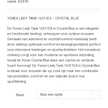
Oorspronkelijke
Huidige
€
24.95
€
44.95
prijs
prijs
was:
is:
€44.95.
€24.95.
YONEX LADY TANK 16511EX – CRYSTAL BLUE
De Yonex Lady Tank 16511EX in Crystal Blue is een elegante
en functionele tanktop, ontworpen voor actieve vrouwen.
Gemaakt van ademend en vochtafvoerend materiaal, biedt
deze tanktop optimaal comfort en bewegingsvrijheid, perfect
voor intensieve trainingen en sportactiviteiten. Het mouwloze
ontwerp zorgt voor een moderne en sportieve uitstraling,
terwijl de frisse Crystal Blue kleur een zachte en verfijnde
touch toevoegt. De Yonex Lady Tank 16511EX in Crystal Blue
is ideaal voor vrouwen die op zoek zijn naar een combinatie
van prestaties, comfort en een stijlvolle look in hun
sportkleding.
Maat
