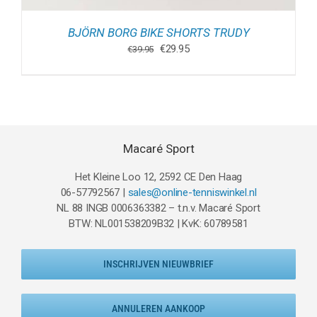
BJÖRN BORG BIKE SHORTS TRUDY
Oorspronkelijke
Huidige
€
29.95
€
39.95
prijs
prijs
was:
is:
€39.95.
€29.95.
Macaré Sport
Het Kleine Loo 12, 2592 CE Den Haag
06-57792567 |
sales@online-tenniswinkel.nl
NL 88 INGB 0006363382 – t.n.v. Macaré Sport
BTW: NL001538209B32 | KvK: 60789581
INSCHRIJVEN NIEUWBRIEF
ANNULEREN AANKOOP