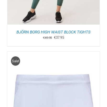
BJÖRN BORG HIGH WAIST BLOCK TIGHTS
Oorspronkelijke
Huidige
€
37.95
€
49.95
prijs
prijs
was:
is:
€49.95.
€37.95.
Sale!