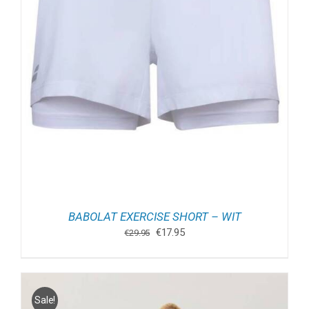
BABOLAT EXERCISE SHORT – WIT
Oorspronkelijke
Huidige
€
17.95
€
29.95
prijs
prijs
was:
is:
€29.95.
€17.95.
Sale!