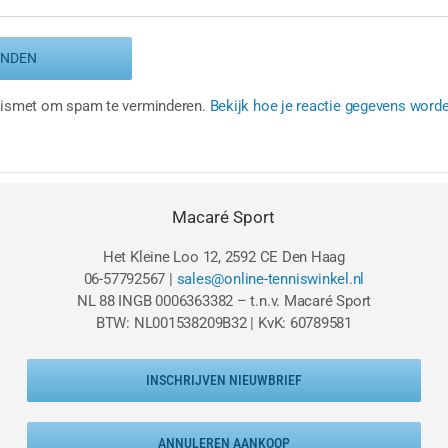
Akismet om spam te verminderen.
Bekijk hoe je reactie gegevens word
Macaré Sport
Het Kleine Loo 12, 2592 CE Den Haag
06-57792567 |
sales@online-tenniswinkel.nl
NL 88 INGB 0006363382 – t.n.v. Macaré Sport
BTW: NL001538209B32 | KvK: 60789581
INSCHRIJVEN NIEUWBRIEF
ANNULEREN AANKOOP