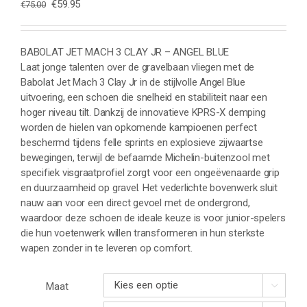
Oorspronkelijke
Huidige
€
59.95
€
75.00
prijs
prijs
was:
is:
€75.00.
€59.95.
BABOLAT JET MACH 3 CLAY JR – ANGEL BLUE
Laat jonge talenten over de gravelbaan vliegen met de
Babolat Jet Mach 3 Clay Jr in de stijlvolle Angel Blue
uitvoering, een schoen die snelheid en stabiliteit naar een
hoger niveau tilt. Dankzij de innovatieve KPRS-X demping
worden de hielen van opkomende kampioenen perfect
beschermd tijdens felle sprints en explosieve zijwaartse
bewegingen, terwijl de befaamde Michelin-buitenzool met
specifiek visgraatprofiel zorgt voor een ongeëvenaarde grip
en duurzaamheid op gravel. Het vederlichte bovenwerk sluit
nauw aan voor een direct gevoel met de ondergrond,
waardoor deze schoen de ideale keuze is voor junior-spelers
die hun voetenwerk willen transformeren in hun sterkste
wapen zonder in te leveren op comfort.
Maat
