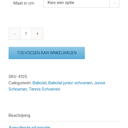
Maat in cm

BABOLAT
JET
MACH
TOEVOEGEN AAN WINKELWAGEN
3
CLAY
JR
-
SKU:
4105
ANGEL
Categorieën:
Babolat
,
Babolat junior schoenen
,
Junior
BLUE
Schoenen
,
Tennis Schoenen
aantal
Beschrijving
Aanvullende informatie