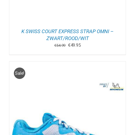
K SWISS COURT EXPRESS STRAP OMNI –
ZWART/ROOD/WIT
Oorspronkelijke
Huidige
€
49.95
€
54.99
prijs
prijs
was:
is:
€54.99.
€49.95.
Sale!