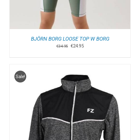
BJÖRN BORG LOOSE TOP W BORG
Oorspronkelijke
Huidige
€
24.95
€
34.95
prijs
prijs
was:
is:
€34.95.
€24.95.
Sale!