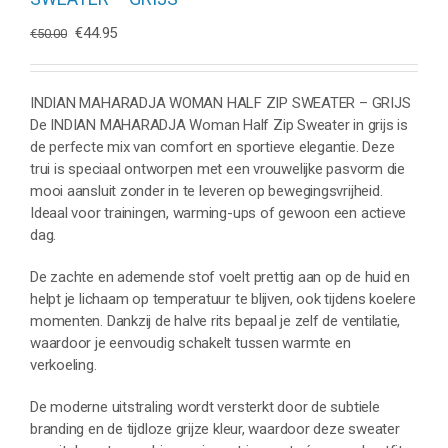
Oorspronkelijke
Huidige
€
44.95
€
50.00
prijs
prijs
was:
is:
€50.00.
€44.95.
INDIAN MAHARADJA WOMAN HALF ZIP SWEATER – GRIJS
De INDIAN MAHARADJA Woman Half Zip Sweater in grijs is
de perfecte mix van comfort en sportieve elegantie. Deze
trui is speciaal ontworpen met een vrouwelijke pasvorm die
mooi aansluit zonder in te leveren op bewegingsvrijheid.
Ideaal voor trainingen, warming-ups of gewoon een actieve
dag.
De zachte en ademende stof voelt prettig aan op de huid en
helpt je lichaam op temperatuur te blijven, ook tijdens koelere
momenten. Dankzij de halve rits bepaal je zelf de ventilatie,
waardoor je eenvoudig schakelt tussen warmte en
verkoeling.
De moderne uitstraling wordt versterkt door de subtiele
branding en de tijdloze grijze kleur, waardoor deze sweater