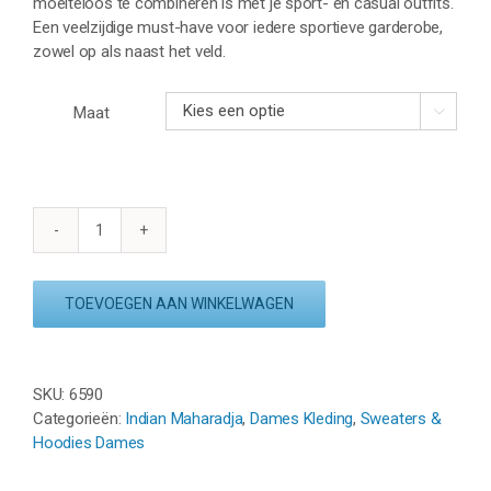
moeiteloos te combineren is met je sport- én casual outfits.
Een veelzijdige must-have voor iedere sportieve garderobe,
zowel op als naast het veld.
Maat

INDIAN
MAHARADJA
WOMAN
TOEVOEGEN AAN WINKELWAGEN
HALF
ZIP
SWEATER
-
SKU:
6590
GRIJS
Categorieën:
Indian Maharadja
,
Dames Kleding
,
Sweaters &
aantal
Hoodies Dames