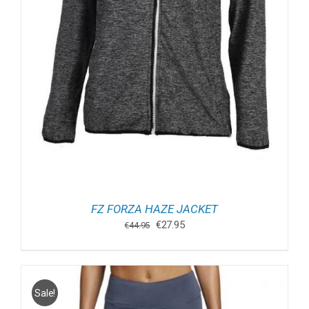
FZ FORZA HAZE JACKET
Oorspronkelijke
Huidige
€
27.95
€
44.95
prijs
prijs
was:
is:
€44.95.
€27.95.
Sale!