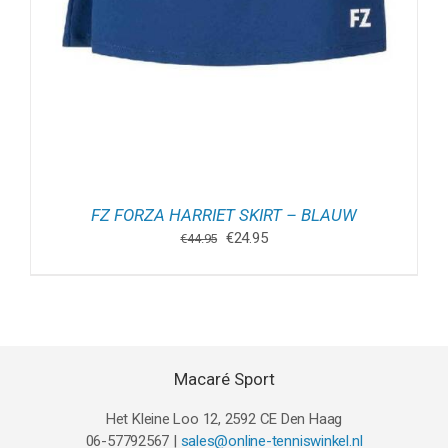
FZ FORZA HARRIET SKIRT – BLAUW
Oorspronkelijke
Huidige
€
24.95
€
44.95
prijs
prijs
was:
is:
€44.95.
€24.95.
Macaré Sport
Het Kleine Loo 12, 2592 CE Den Haag
06-57792567 |
sales@online-tenniswinkel.nl