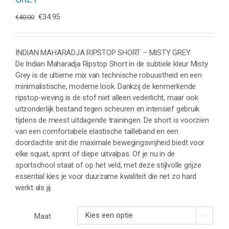
Oorspronkelijke
Huidige
€
34.95
€
40.00
prijs
prijs
was:
is:
€40.00.
€34.95.
INDIAN MAHARADJA RIPSTOP SHORT – MISTY GREY
De Indian Maharadja Ripstop Short in de subtiele kleur Misty
Grey is de ultieme mix van technische robuustheid en een
minimalistische, moderne look. Dankzij de kenmerkende
ripstop-weving is de stof niet alleen vederlicht, maar ook
uitzonderlijk bestand tegen scheuren en intensief gebruik
tijdens de meest uitdagende trainingen. De short is voorzien
van een comfortabele elastische tailleband en een
doordachte snit die maximale bewegingsvrijheid biedt voor
elke squat, sprint of diepe uitvalpas. Of je nu in de
sportschool staat of op het veld, met deze stijlvolle grijze
essential kies je voor duurzame kwaliteit die net zo hard
werkt als jij.
Maat
