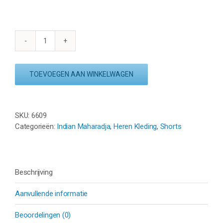
INDIAN
MAHARADJA
RIPSTOP
TOEVOEGEN AAN WINKELWAGEN
SHORT
-
MISTY
GREY
SKU:
6609
aantal
Categorieën:
Indian Maharadja
,
Heren Kleding
,
Shorts
Beschrijving
Aanvullende informatie
Beoordelingen (0)