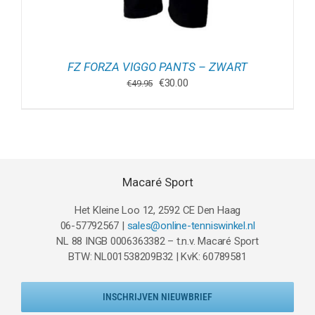
FZ FORZA VIGGO PANTS – ZWART
Oorspronkelijke
Huidige
€
30.00
€
49.95
prijs
prijs
was:
is:
€49.95.
€30.00.
Macaré Sport
Het Kleine Loo 12, 2592 CE Den Haag
06-57792567 |
sales@online-tenniswinkel.nl
NL 88 INGB 0006363382 – t.n.v. Macaré Sport
BTW: NL001538209B32 | KvK: 60789581
INSCHRIJVEN NIEUWBRIEF