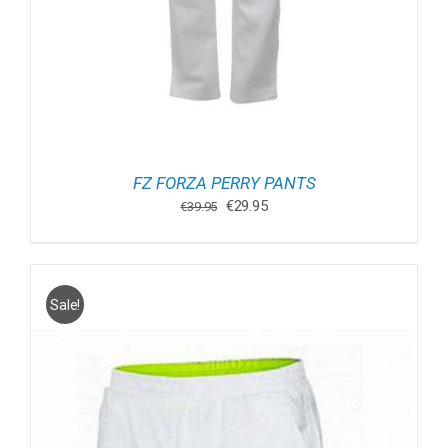
FZ FORZA PERRY PANTS
Oorspronkelijke
Huidige
€
29.95
€
39.95
prijs
prijs
was:
is:
€39.95.
€29.95.
Sale!