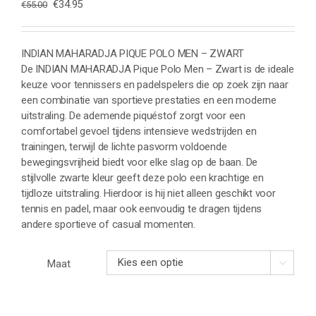
Oorspronkelijke
Huidige
€
34.95
€
55.00
prijs
prijs
was:
is:
€55.00.
€34.95.
INDIAN MAHARADJA PIQUE POLO MEN – ZWART
De INDIAN MAHARADJA Pique Polo Men – Zwart is de ideale
keuze voor tennissers en padelspelers die op zoek zijn naar
een combinatie van sportieve prestaties en een moderne
uitstraling. De ademende piquéstof zorgt voor een
comfortabel gevoel tijdens intensieve wedstrijden en
trainingen, terwijl de lichte pasvorm voldoende
bewegingsvrijheid biedt voor elke slag op de baan. De
stijlvolle zwarte kleur geeft deze polo een krachtige en
tijdloze uitstraling. Hierdoor is hij niet alleen geschikt voor
tennis en padel, maar ook eenvoudig te dragen tijdens
andere sportieve of casual momenten.
Maat
