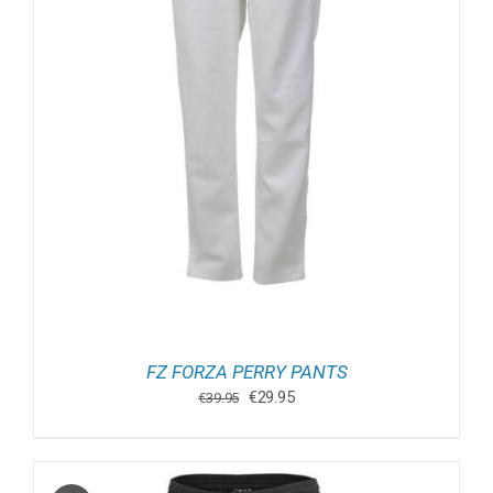
FZ FORZA PERRY PANTS
Oorspronkelijke
Huidige
€
29.95
€
39.95
prijs
prijs
was:
is:
€39.95.
€29.95.