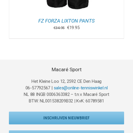
FZ FORZA LIXTON PANTS
Oorspronkelijke
Huidige
€
19.95
€
34.95
prijs
prijs
was:
is:
€34.95.
€19.95.
Macaré Sport
Het Kleine Loo 12, 2592 CE Den Haag
06-57792567 |
sales@online-tenniswinkel.nl
NL 88 INGB 0006363382 – t.n.v. Macaré Sport
BTW: NL001538209B32 | KvK: 60789581
INSCHRIJVEN NIEUWBRIEF