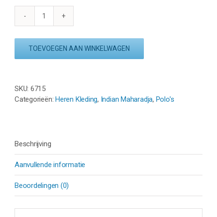
INDIAN
MAHARADJA
PIQUE
TOEVOEGEN AAN WINKELWAGEN
POLO
MEN
-
ZWART
SKU:
6715
aantal
Categorieën:
Heren Kleding
,
Indian Maharadja
,
Polo's
Beschrijving
Aanvullende informatie
Beoordelingen (0)