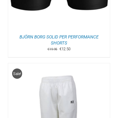
BJÖRN BORG SOLID PER PERFORMANCE
SHORTS
Oorspronkelijke
Huidige
€
12.50
€
19.95
prijs
prijs
was:
is:
€19.95.
€12.50.
Sale!