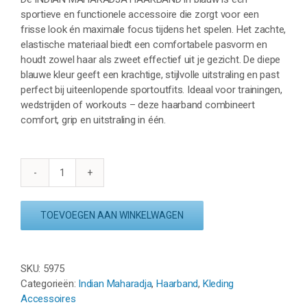
sportieve en functionele accessoire die zorgt voor een
frisse look én maximale focus tijdens het spelen. Het zachte,
elastische materiaal biedt een comfortabele pasvorm en
houdt zowel haar als zweet effectief uit je gezicht. De diepe
blauwe kleur geeft een krachtige, stijlvolle uitstraling en past
perfect bij uiteenlopende sportoutfits. Ideaal voor trainingen,
wedstrijden of workouts – deze haarband combineert
comfort, grip en uitstraling in één.
INDIAN
MAHARADJA
HAARBAND
TOEVOEGEN AAN WINKELWAGEN
-
BLAUW
aantal
SKU:
5975
Categorieën:
Indian Maharadja
,
Haarband
,
Kleding
Accessoires