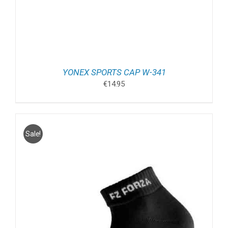
YONEX SPORTS CAP W-341
€
14.95
Sale!