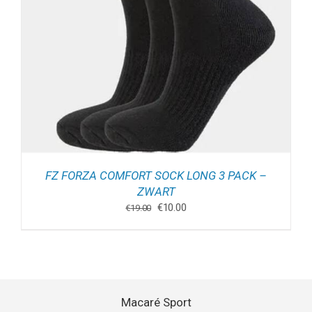
FZ FORZA COMFORT SOCK LONG 3 PACK –
ZWART
Oorspronkelijke
Huidige
€
10.00
€
19.00
prijs
prijs
was:
is:
€19.00.
€10.00.
Macaré Sport