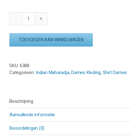
INDIAN
MAHARADJA
GOA
TOEVOEGEN AAN WINKELWAGEN
DRY
TOUCH
TEE
–
SKU:
6388
INDIGO
Categorieën:
Indian Maharadja
,
Dames Kleding
,
Shirt Dames
BLUE
aantal
Beschrijving
Aanvullende informatie
Beoordelingen (0)