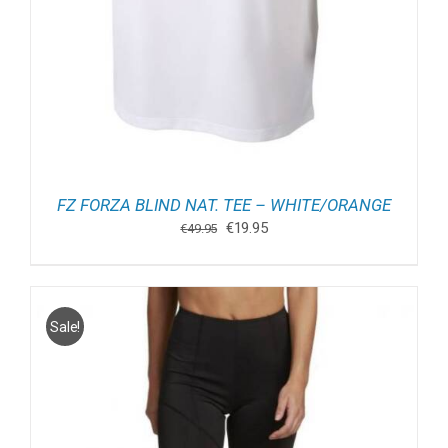
FZ FORZA BLIND NAT. TEE – WHITE/ORANGE
Oorspronkelijke
Huidige
€
19.95
€
49.95
prijs
prijs
was:
is:
€49.95.
€19.95.
Sale!