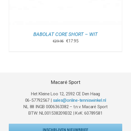
BABOLAT CORE SHORT – WIT
Oorspronkelijke
Huidige
€
17.95
€
29.95
prijs
prijs
was:
is:
€29.95.
€17.95.
Macaré Sport
Het Kleine Loo 12, 2592 CE Den Haag
06-57792567 |
sales@online-tenniswinkel.nl
NL 88 INGB 0006363382 – t.n.v. Macaré Sport
BTW: NL001538209B32 | KvK: 60789581
INSCHRIJVEN NIEUWBRIEF