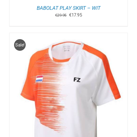
BABOLAT PLAY SKIRT – WIT
Oorspronkelijke
Huidige
€
17.95
€
29.95
prijs
prijs
was:
is:
€29.95.
€17.95.
Sale!