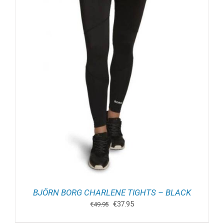
BJÖRN BORG CHARLENE TIGHTS – BLACK
Oorspronkelijke
Huidige
€
37.95
€
49.95
prijs
prijs