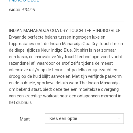
Oorspronkelijke
Huidige
€
34.95
€
40.00
prijs
prijs
was:
is:
€40.00.
€34.95.
INDIAN MAHARADJA GOA DRY TOUCH TEE – INDIGO BLUE
Ervaar de perfecte balans tussen ingetogen luxe en
topprestaties met de Indian Maharadja Goa Dry Touch Tee in
de diepe, tijdloze kleur Indigo Blue. Dit shirt is niet zomaar
een basic; de innovatieve ‘dry touch’ technologie voert vocht
razendsnel af, waardoor de stof zelfs tijdens de meest
intensieve rally’s op de tennis- of padelbaan zijdezacht en
droog op de huid blijft aanvoelen. Met zijn verfijnde pasvorm
en de subtiele, sportieve details waar The Indian Maharadja
om bekend staat, biedt deze tee een moeiteloze overgang
van een krachtige workout naar een ontspannen moment in
het clubhuis.
Maat
