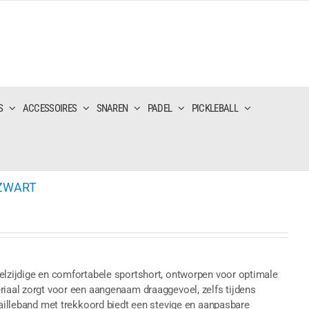
S
ACCESSOIRES
SNAREN
PADEL
PICKLEBALL
 ZWART
eelzijdige en comfortabele sportshort, ontworpen voor optimale
riaal zorgt voor een aangenaam draaggevoel, zelfs tijdens
tailleband met trekkoord biedt een stevige en aanpasbare