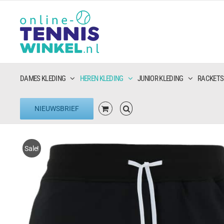
Ga
naar
inhoud
DAMES KLEDING
HEREN KLEDING
JUNIOR KLEDING
RACKETS
NIEUWSBRIEF
Sale!