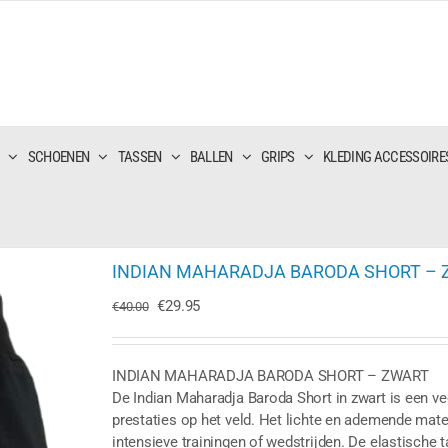
SCHOENEN
TASSEN
BALLEN
GRIPS
KLEDING ACCESSOIRE
INDIAN MAHARADJA BARODA SHORT –
Oorspronkelijke
Huidige
€
29.95
€
40.00
prijs
prijs
was:
is:
€40.00.
€29.95.
INDIAN MAHARADJA BARODA SHORT – ZWART
De Indian Maharadja Baroda Short in zwart is een v
prestaties op het veld. Het lichte en ademende mate
intensieve trainingen of wedstrijden. De elastische 