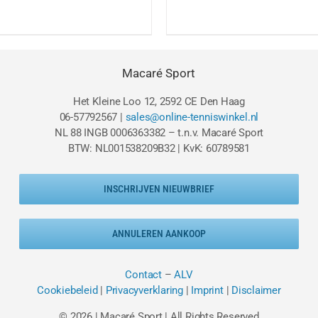
prijs
prijs
prijs
pri
was:
is:
was:
is:
€64.95.
€49.95.
€49.95.
€2
Macaré Sport
Het Kleine Loo 12, 2592 CE Den Haag
06-57792567 |
sales@online-tenniswinkel.nl
NL 88 INGB 0006363382 – t.n.v. Macaré Sport
BTW: NL001538209B32 | KvK: 60789581
INSCHRIJVEN NIEUWBRIEF
ANNULEREN AANKOOP
Contact
–
ALV
Cookiebeleid
|
Privacyverklaring
|
Imprint
|
Disclaimer
© 2026 | Macaré Sport | All Rights Reserved