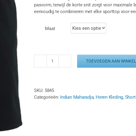
pasvorm, terwijl de korte snit zorgt voor maximale b
eenvoudig te combineren met elke sporttop voor een
Maat
TOEVOEGEN AAN WINKE
INDIAN
MAHARADJA
BARODA
SHORT
SKU:
5845
–
Categorieën:
Indian Maharadja
,
Heren Kleding
,
Short
ZWART
aantal