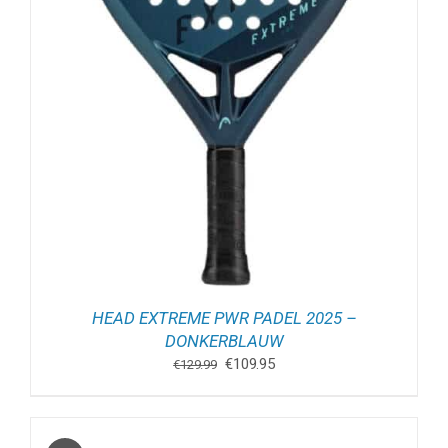
HEAD EXTREME PWR PADEL 2025 –
DONKERBLAUW
Oorspronkelijke
Huidige
€
109.95
€
129.99
prijs
prijs
was:
is:
€129.99.
€109.95.