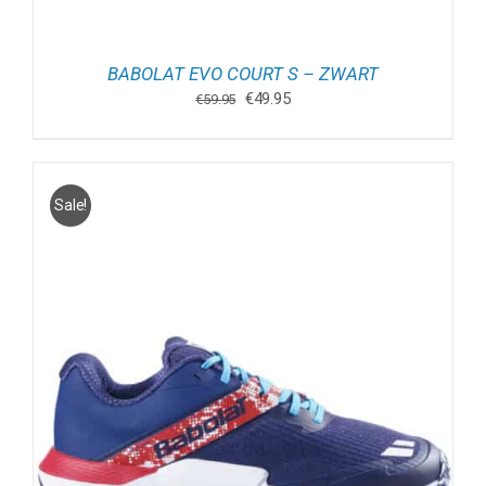
BABOLAT EVO COURT S – ZWART
Oorspronkelijke
Huidige
€
49.95
€
59.95
prijs
prijs
was:
is:
€59.95.
€49.95.
Sale!