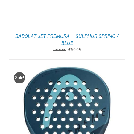
BABOLAT JET PREMURA – SULPHUR SPRING /
BLUE
Oorspronkelijke
Huidige
€
69.95
€
150.00
prijs
prijs
was:
is:
€150.00.
€69.95.
Sale!