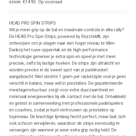
Oorspronkelijke
Huidige
€
14.95
Op voorraad
€
19.99
prijs
prijs
was:
is:
€19.99.
€14.95.
HEAD PRO SPIN STRIPS
Wil je meer grip op de bal en maximale controle in elke rally?
De HEAD Pro Spin Strips, powered by Rezztek®, zijn
ontworpen om je slagen naar een hoger niveau te tillen.
Dankzij het ruwe oppervlak en de high-performance
technologie genereer je extra spin en speel je met meer
precisie, zelfs bij lastige hoeken. De strips zijn ultralicht en
worden precies in de sweet spot van je padelracket
aangebracht. Met slechts 1 gram per racketzijde voel je geen
verschil in balans, maar wél in prestaties. De gepatenteerde
meerlagenstructuur zorgt voor extra duurzaamheid en
minimaal energieverlies bij elk contact met de bal. Ontwikkeld
en getest in samenwerking met professionele padelspelers
en coaches, zodat je kunt vertrouwen op prestaties op
topniveau. De krachtige lijmlaag hecht perfect, maar laat zich
ook schoon verwijderen, waardoor de strips eenvoudig te
vervangen zijn wanneer je weer extra grip nodig hebt. De