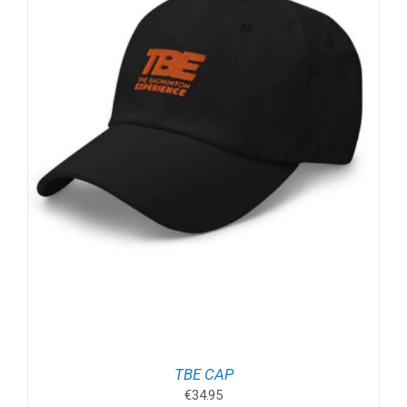
TBE CAP
€
34.95