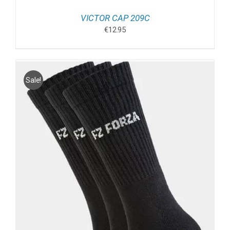
VICTOR CAP 209C
€
12.95
Sale!