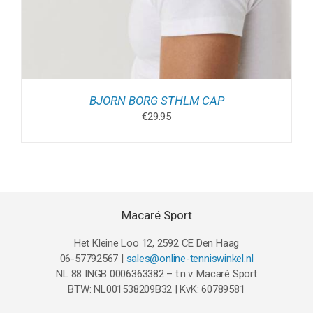
BJORN BORG STHLM CAP
€
29.95
Macaré Sport
Het Kleine Loo 12, 2592 CE Den Haag
06-57792567 |
sales@online-tenniswinkel.nl
NL 88 INGB 0006363382 – t.n.v. Macaré Sport
BTW: NL001538209B32 | KvK: 60789581