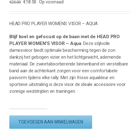
Oorspronkelijke
Huidige
€
18.50
Op voorraad
€
23.00
prijs
prijs
was:
is:
€23.00.
€18.50.
HEAD PRO PLAYER WOMENS VISOR – AQUA
Blijf koel en gefocust op de baan met de HEAD PRO
PLAYER WOMEN’S VISOR – Aqua
. Deze stijlvolle
damesvisor biedt optimale bescherming tegen de zon
dankzij het gebogen vizier en het lichtgewicht, ademende
materiaal. De zweetabsorberende binnenband en verstelbare
band aan de achterkant zorgen voor een comfortabele
pasvorm tijdens elke rally. Met zijn frisse aquakleur en
sportieve uitstraling is deze visor de ideale accessoire voor
zonnige wedstrijden en trainingen.
HEAD
PRO
TOEVOEGEN AAN WINKELWAGEN
PLAYER
WOMENS