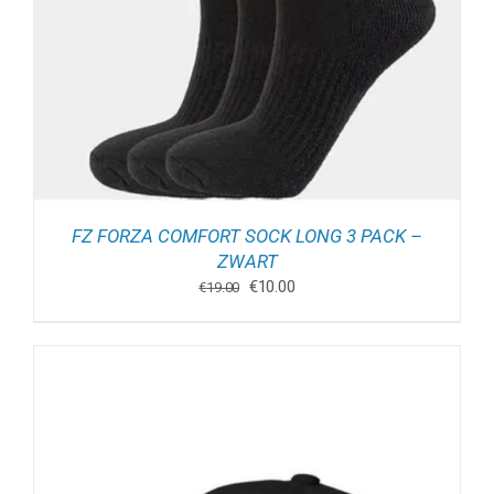
FZ FORZA COMFORT SOCK LONG 3 PACK –
ZWART
Oorspronkelijke
Huidige
€
10.00
€
19.00
prijs
prijs
was:
is:
€19.00.
€10.00.