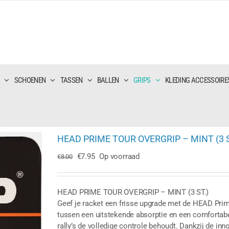
SCHOENEN
TASSEN
BALLEN
GRIPS
KLEDING ACCESSOIRE
HEAD PRIME TOUR OVERGRIP – MINT (3 S
Oorspronkelijke
Huidige
€
7.95
Op voorraad
€
8.00
prijs
prijs
was:
is:
€8.00.
€7.95.
HEAD PRIME TOUR OVERGRIP – MINT (3 ST.)
Geef je racket een frisse upgrade met de HEAD Prime
tussen een uitstekende absorptie en een comfortabel
rally’s de volledige controle behoudt. Dankzij de in