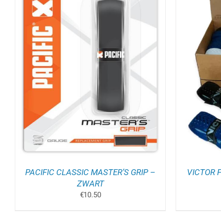
TOEV
DIT
OPTIES SELECTEREN
/
DETAILS
PRODUCT
HEEFT
MEERDERE
VARIATIES.
DEZE
OPTIE
KAN
GEKOZEN
WORDEN
OP
DE
PRODUCTPAGINA
PACIFIC CLASSIC MASTER’S GRIP –
VICTOR 
ZWART
€
10.50