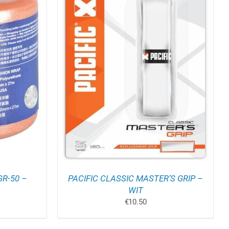
ELWAGEN
/
GR-50 –
PACIFIC CLASSIC MASTER’S GRIP –
WIT
kelijke
dige
€
10.50
s