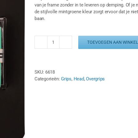
van je frame zonder in te leveren op demping. Of je n
de stijlvolle mintgroene kleur zorgt ervoor dat je n
baan.
TOEVOEGEN AAN WINKE
HEAD
PRIME
TOUR
OVERGRIP
SKU:
6618
-
Categorieën:
Grips
,
Head
,
Overgrips
MINT
(3
ST.)
aantal