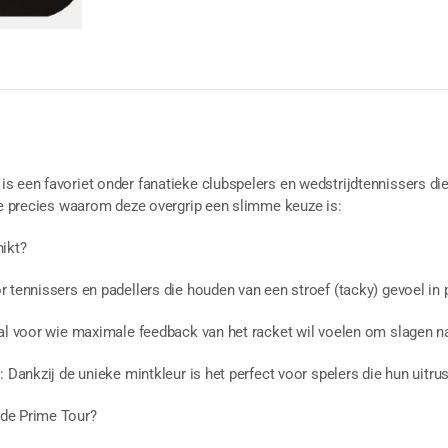
 een favoriet onder fanatieke clubspelers en wedstrijdtennissers die 
 je precies waarom deze overgrip een slimme keuze is:
hikt?
 tennissers en padellers die houden van een stroef (tacky) gevoel in p
aal voor wie maximale feedback van het racket wil voelen om slagen n
: Dankzij de unieke mintkleur is het perfect voor spelers die hun uitr
de Prime Tour?