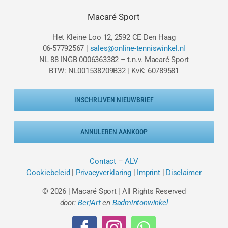
€9.95.
€8.
Macaré Sport
Het Kleine Loo 12, 2592 CE Den Haag
06-57792567 |
sales@online-tenniswinkel.nl
NL 88 INGB 0006363382 – t.n.v. Macaré Sport
BTW: NL001538209B32 | KvK: 60789581
INSCHRIJVEN NIEUWBRIEF
ANNULEREN AANKOOP
Contact
–
ALV
Cookiebeleid
|
Privacyverklaring
|
Imprint
|
Disclaimer
© 2026 | Macaré Sport | All Rights Reserved
door:
Ber|Art
en
Badmintonwinkel