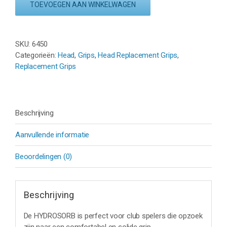
BASISGRIP
TOEVOEGEN AAN WINKELWAGEN
-
ZWART
aantal
SKU:
6450
Categorieën:
Head
,
Grips
,
Head Replacement Grips
,
Replacement Grips
Beschrijving
Aanvullende informatie
Beoordelingen (0)
Beschrijving
De HYDROSORB is perfect voor club spelers die opzoek