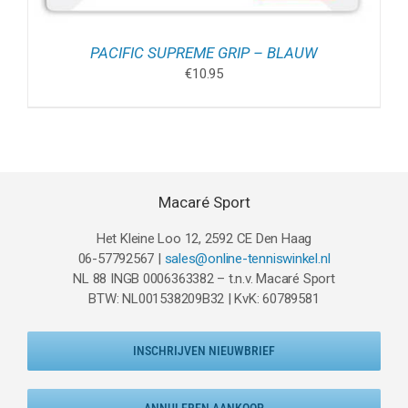
PACIFIC SUPREME GRIP – BLAUW
€
10.95
Macaré Sport
Het Kleine Loo 12, 2592 CE Den Haag
06-57792567 |
sales@online-tenniswinkel.nl
NL 88 INGB 0006363382 – t.n.v. Macaré Sport
BTW: NL001538209B32 | KvK: 60789581
INSCHRIJVEN NIEUWBRIEF