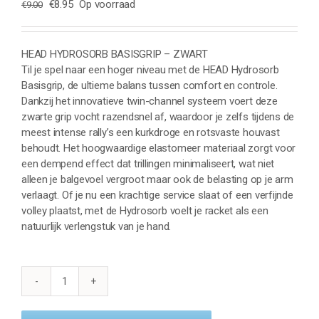
Oorspronkelijke
Huidige
€
8.95
Op voorraad
€
9.00
prijs
prijs
was:
is:
€9.00.
€8.95.
HEAD HYDROSORB BASISGRIP – ZWART
Til je spel naar een hoger niveau met de HEAD Hydrosorb
Basisgrip, de ultieme balans tussen comfort en controle.
Dankzij het innovatieve twin-channel systeem voert deze
zwarte grip vocht razendsnel af, waardoor je zelfs tijdens de
meest intense rally’s een kurkdroge en rotsvaste houvast
behoudt. Het hoogwaardige elastomeer materiaal zorgt voor
een dempend effect dat trillingen minimaliseert, wat niet
alleen je balgevoel vergroot maar ook de belasting op je arm
verlaagt. Of je nu een krachtige service slaat of een verfijnde
volley plaatst, met de Hydrosorb voelt je racket als een
natuurlijk verlengstuk van je hand.
HEAD
HYDROSORB