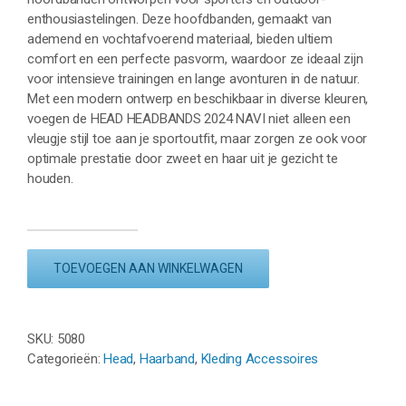
enthousiastelingen. Deze hoofdbanden, gemaakt van
ademend en vochtafvoerend materiaal, bieden ultiem
comfort en een perfecte pasvorm, waardoor ze ideaal zijn
voor intensieve trainingen en lange avonturen in de natuur.
Met een modern ontwerp en beschikbaar in diverse kleuren,
voegen de HEAD HEADBANDS 2024 NAVI niet alleen een
vleugje stijl toe aan je sportoutfit, maar zorgen ze ook voor
optimale prestatie door zweet en haar uit je gezicht te
houden.
HEAD
HEADBAND
TOEVOEGEN AAN WINKELWAGEN
-
NAVY
aantal
SKU:
5080
Categorieën:
Head
,
Haarband
,
Kleding Accessoires