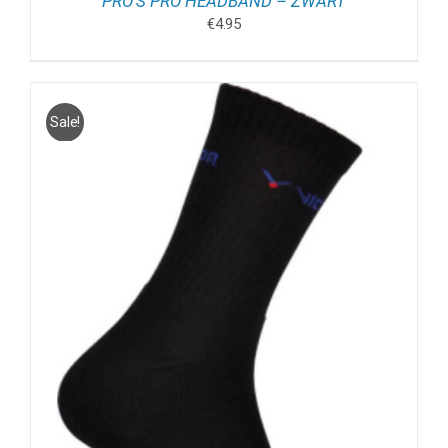
PRO’S PRO HEADBAND – ZWART
€
4.95
Sale!