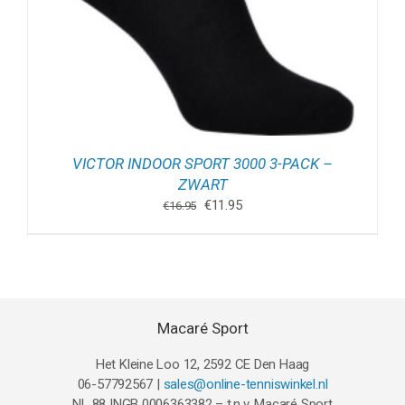
VICTOR INDOOR SPORT 3000 3-PACK –
ZWART
Oorspronkelijke
Huidige
€
11.95
€
16.95
prijs
prijs
was:
is:
€16.95.
€11.95.
Macaré Sport
Het Kleine Loo 12, 2592 CE Den Haag
06-57792567 |
sales@online-tenniswinkel.nl
NL 88 INGB 0006363382 – t.n.v. Macaré Sport