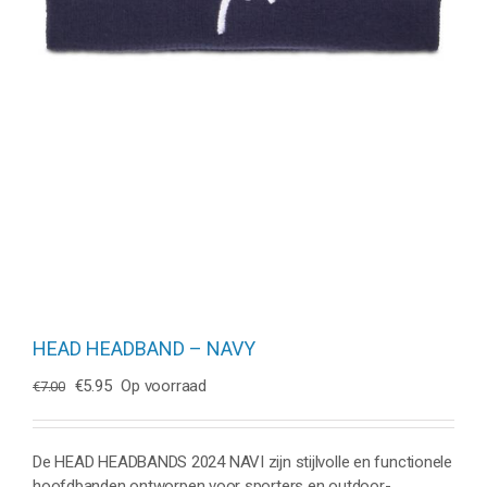
HEAD HEADBAND – NAVY
Oorspronkelijke
Huidige
€
5.95
Op voorraad
€
7.00
prijs
prijs
was:
is:
€7.00.
€5.95.
De HEAD HEADBANDS 2024 NAVI zijn stijlvolle en functionele
hoofdbanden ontworpen voor sporters en outdoor-