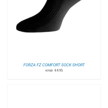
FORZA FZ COMFORT SOCK SHORT
Oorspronkelijke
Huidige
€
4.95
€
7.00
prijs
prijs
was:
is:
€7.00.
€4.95.