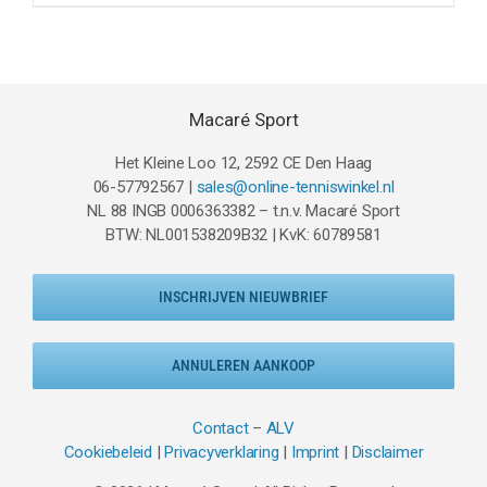
was:
is:
€120.00.
€99.95.
Macaré Sport
Het Kleine Loo 12, 2592 CE Den Haag
06-57792567 |
sales@online-tenniswinkel.nl
NL 88 INGB 0006363382 – t.n.v. Macaré Sport
BTW: NL001538209B32 | KvK: 60789581
INSCHRIJVEN NIEUWBRIEF
ANNULEREN AANKOOP
Contact
–
ALV
Cookiebeleid
|
Privacyverklaring
|
Imprint
|
Disclaimer