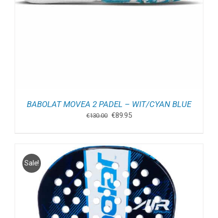
BABOLAT MOVEA 2 PADEL – WIT/CYAN BLUE
Oorspronkelijke
Huidige
€
89.95
€
130.00
prijs
prijs
was:
is:
€130.00.
€89.95.
Sale!