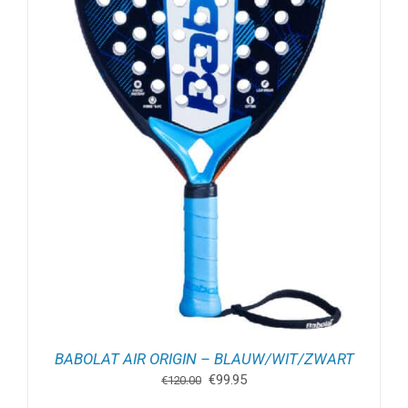
BABOLAT AIR ORIGIN – BLAUW/WIT/ZWART
Oorspronkelijke
Huidige
€
99.95
€
120.00
prijs
prijs