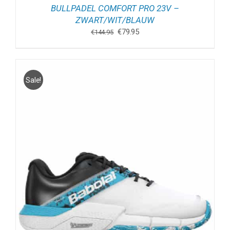
BULLPADEL COMFORT PRO 23V –
ZWART/WIT/BLAUW
Oorspronkelijke
Huidige
€
79.95
€
144.95
prijs
prijs
was:
is:
€144.95.
€79.95.
Sale!