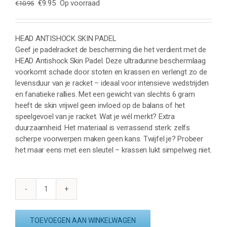
Oorspronkelijke
Huidige
€
9.95
Op voorraad
€
10.95
prijs
prijs
was:
is:
€10.95.
€9.95.
HEAD ANTISHOCK SKIN PADEL
Geef je padelracket de bescherming die het verdient met de
HEAD Antishock Skin Padel. Deze ultradunne beschermlaag
voorkomt schade door stoten en krassen en verlengt zo de
levensduur van je racket – ideaal voor intensieve wedstrijden
en fanatieke rallies. Met een gewicht van slechts 6 gram
heeft de skin vrijwel geen invloed op de balans of het
speelgevoel van je racket. Wat je wél merkt? Extra
duurzaamheid. Het materiaal is verrassend sterk: zelfs
scherpe voorwerpen maken geen kans. Twijfel je? Probeer
het maar eens met een sleutel – krassen lukt simpelweg niet.
HEAD
ANTISHOCK
SKIN
TOEVOEGEN AAN WINKELWAGEN