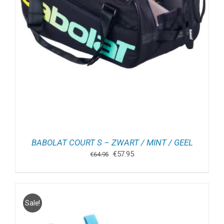
BABOLAT COURT S – ZWART / MINT / GEEL
Oorspronkelijke
Huidige
€
57.95
€
64.95
prijs
prijs
was:
is:
€64.95.
€57.95.
Sale!