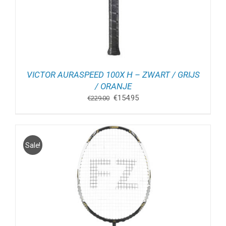
VICTOR AURASPEED 100X H – ZWART / GRIJS
/ ORANJE
Oorspronkelijke
Huidige
€
154.95
€
229.00
prijs
prijs
was:
is:
€229.00.
€154.95.
Sale!