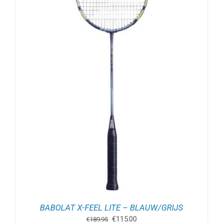
BABOLAT X-FEEL LITE – BLAUW/GRIJS
Oorspronkelijke
Huidige
€
115.00
€
189.95