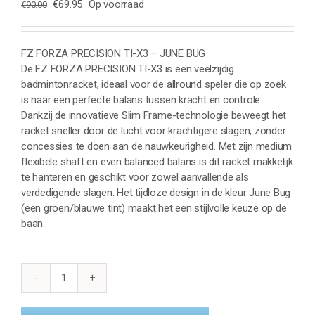
Oorspronkelijke
Huidige
€
69.95
Op voorraad
€
90.00
prijs
prijs
was:
is:
€90.00.
€69.95.
FZ FORZA PRECISION TI-X3 – JUNE BUG
De FZ FORZA PRECISION TI-X3 is een veelzijdig
badmintonracket, ideaal voor de allround speler die op zoek
is naar een perfecte balans tussen kracht en controle.
Dankzij de innovatieve Slim Frame-technologie beweegt het
racket sneller door de lucht voor krachtigere slagen, zonder
concessies te doen aan de nauwkeurigheid. Met zijn medium
flexibele shaft en even balanced balans is dit racket makkelijk
te hanteren en geschikt voor zowel aanvallende als
verdedigende slagen. Het tijdloze design in de kleur June Bug
(een groen/blauwe tint) maakt het een stijlvolle keuze op de
baan.
FZ
FORZA