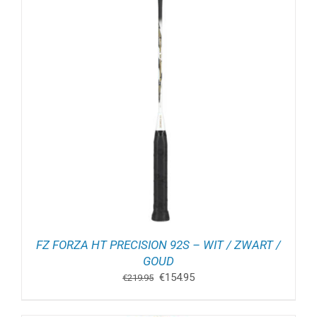
FZ FORZA HT PRECISION 92S – WIT / ZWART /
GOUD
Oorspronkelijke
Huidige
€
154.95
€
219.95
prijs
prijs
was:
is: