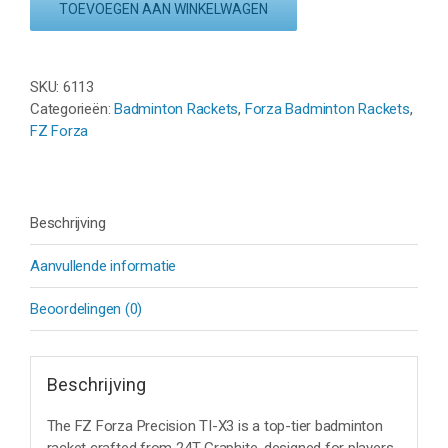
PRECISION
TOEVOEGEN AAN WINKELWAGEN
TI-
X3
-
SKU:
6113
JUNE
Categorieën:
Badminton Rackets
,
Forza Badminton Rackets
,
BUG
FZ Forza
aantal
Beschrijving
Aanvullende informatie
Beoordelingen (0)
Beschrijving
The FZ Forza Precision TI-X3 is a top-tier badminton