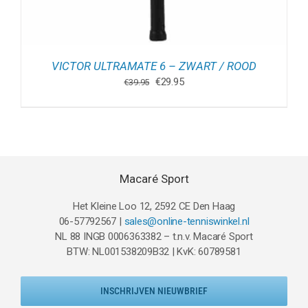
VICTOR ULTRAMATE 6 – ZWART / ROOD
Oorspronkelijke
Huidige
€
29.95
€
39.95
prijs
prijs
was:
is:
€39.95.
€29.95.
Macaré Sport
Het Kleine Loo 12, 2592 CE Den Haag
06-57792567 |
sales@online-tenniswinkel.nl
NL 88 INGB 0006363382 – t.n.v. Macaré Sport
BTW: NL001538209B32 | KvK: 60789581
INSCHRIJVEN NIEUWBRIEF